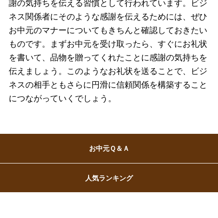
謝の気持ちを伝える習慣として行われています。ビジ
ネス関係者にそのような感謝を伝えるためには、ぜひ
お中元のマナーについてもきちんと確認しておきたい
ものです。まずお中元を受け取ったら、すぐにお礼状
バレンタインチョコレート
を書いて、品物を贈ってくれたことに感謝の気持ちを
フード＆スイーツ
ホワイトデー
伝えましょう。このようなお礼状を送ることで、ビジ
ネスの相手ともさらに円滑に信頼関係を構築すること
大丸・松坂屋のギフト
ビューティー
母の日
につながっていくでしょう。
ファッション
出産内祝い
父の日
ホーム＆インテリア
結婚内祝い
お中元
お中元Ｑ＆Ａ
ベビー＆キッズ
お香典返し
敬老の日
人気ランキング
快気祝い
お歳暮
入学内祝い
おせち料理