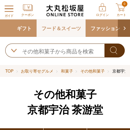
0
クーポン
ログイン
カート
ガイド
ギフト
フード＆スイーツ
ファッション
TOP
お取り寄せグルメ
和菓子
その他和菓子
京都宇治
その他和菓子
京都宇治 茶游堂