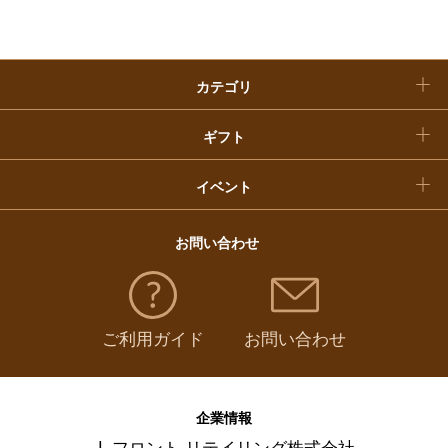
魚介・塩干・海産物
（
328
）
クリスマスケーキ
惣菜・弁当・鍋
（
821
）
カテゴリ
福袋
コーヒー・紅茶・日本茶・ドリンク
（
401
）
ギフト
パン・グラノーラ
（
13
）
イベント
チーズ・乳製品・冷凍食品
（
124
）
お問い合わせ
フルーツ・野菜
（
134
）
ご利用ガイド
お問い合わせ
麺類・レトルト食品
（
211
）
調味料・ドレッシング・オイル
（
97
）
企業情報
J. フロント リテイリング株式会社