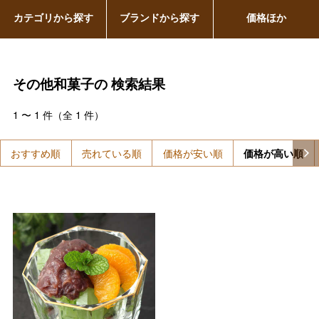
カテゴリから探す
ブランドから探す
価格ほか
その他和菓子の
検索結果
1
〜
1
件（全
1
件）
おすすめ順
売れている順
価格が安い順
価格が高い順