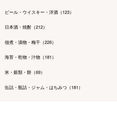
ビール・ウイスキー・洋酒
（
123
）
バレンタインチョコレート
日本酒・焼酎
（
212
）
フード＆スイーツ
ホワイトデー
佃煮・漬物・梅干
（
226
）
大丸・松坂屋のギフト
ビューティー
母の日
海苔・乾物・汁物
（
181
）
ファッション
出産内祝い
父の日
ホーム＆インテリア
結婚内祝い
米・穀類・餅
（
69
）
お中元
ベビー＆キッズ
お香典返し
缶詰・瓶詰・ジャム・はちみつ
（
181
）
敬老の日
快気祝い
お歳暮
精肉・ハム・ソーセージ
（
523
）
入学内祝い
おせち料理