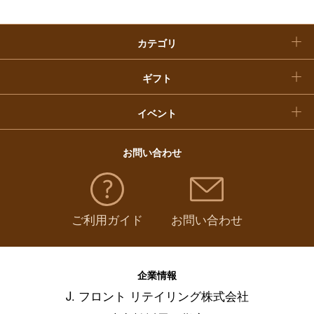
クリスマスケーキ
惣菜・弁当・鍋
（
770
）
カテゴリ
福袋
コーヒー・紅茶・日本茶・ドリンク
（
643
）
ギフト
パン・グラノーラ
（
9
）
イベント
チーズ・乳製品・冷凍食品
（
123
）
お問い合わせ
フルーツ・野菜
（
151
）
ご利用ガイド
お問い合わせ
麺類・レトルト食品
（
434
）
調味料・ドレッシング・オイル
（
162
）
企業情報
J. フロント リテイリング株式会社
美容・健康食品
（
64
）