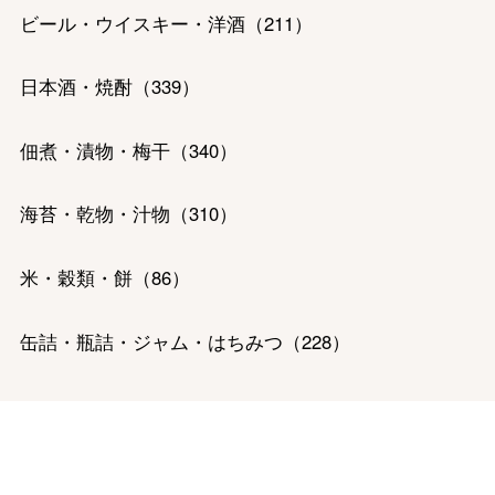
ビール・ウイスキー・洋酒
（
211
）
バレンタインチョコレート
日本酒・焼酎
（
339
）
フード＆スイーツ
ホワイトデー
佃煮・漬物・梅干
（
340
）
大丸・松坂屋のギフト
ビューティー
母の日
海苔・乾物・汁物
（
310
）
ファッション
出産内祝い
父の日
ホーム＆インテリア
結婚内祝い
米・穀類・餅
（
86
）
お中元
ベビー＆キッズ
お香典返し
缶詰・瓶詰・ジャム・はちみつ
（
228
）
敬老の日
快気祝い
お歳暮
精肉・ハム・ソーセージ
（
656
）
入学内祝い
おせち料理
魚介・塩干・海産物
（
476
）