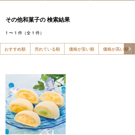
その他和菓子の
検索結果
1
〜
1
件（全
1
件）
おすすめ順
売れている順
価格が安い順
価格が高い順