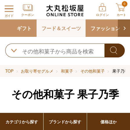
0
クーポン
ログイン
カート
ガイド
ギフト
フード＆スイーツ
ファッション
TOP
お取り寄せグルメ
和菓子
その他和菓子
果子乃季
その他和菓子
果子乃季
カテゴリから探す
ブランドから探す
価格ほか