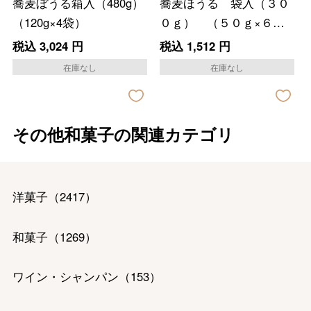
蕎麦ぼうる箱入（480g）
蕎麦ほうる 袋入（３０
（120g×4袋）
０ｇ） （５０ｇ×６
袋）
税込
3,024
円
税込
1,512
円
在庫なし
在庫なし
その他和菓子の関連カテゴリ
洋菓子
（
2417
）
和菓子
（
1269
）
ワイン・シャンパン
（
153
）