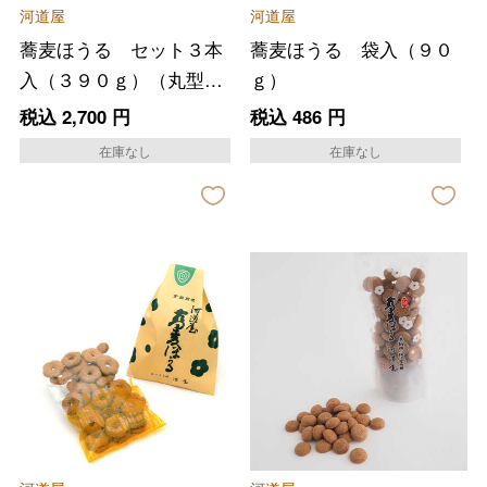
河道屋
河道屋
蕎麦ほうる セット３本
蕎麦ほうる 袋入（９０
入（３９０ｇ）（丸型１
ｇ）
４０ｇ×２・梅型１１０
税込
2,700
円
税込
486
円
ｇ×１）
在庫なし
在庫なし