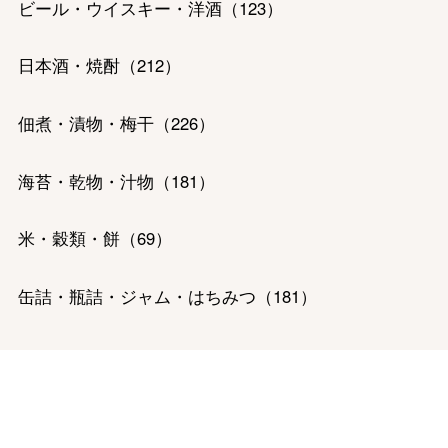
ビール・ウイスキー・洋酒
（
123
）
バレンタインチョコレート
日本酒・焼酎
（
212
）
フード＆スイーツ
ホワイトデー
佃煮・漬物・梅干
（
226
）
大丸・松坂屋のギフト
ビューティー
母の日
海苔・乾物・汁物
（
181
）
ファッション
出産内祝い
父の日
ホーム＆インテリア
結婚内祝い
米・穀類・餅
（
69
）
お中元
ベビー＆キッズ
お香典返し
缶詰・瓶詰・ジャム・はちみつ
（
181
）
敬老の日
快気祝い
お歳暮
精肉・ハム・ソーセージ
（
523
）
入学内祝い
おせち料理
魚介・塩干・海産物
（
328
）