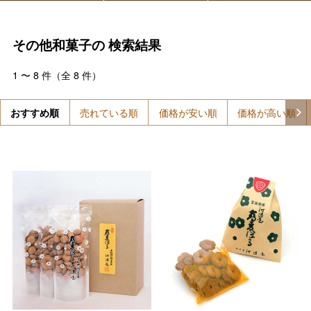
その他和菓子の
検索結果
1
〜
8
件（全
8
件）
おすすめ順
売れている順
価格が安い順
価格が高い順