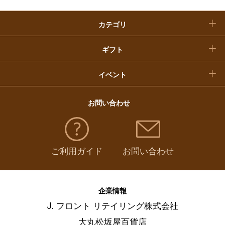
クリスマスケーキ
惣菜・弁当・鍋
（
821
）
カテゴリ
福袋
コーヒー・紅茶・日本茶・ドリンク
（
401
）
ギフト
パン・グラノーラ
（
13
）
イベント
チーズ・乳製品・冷凍食品
（
124
）
お問い合わせ
フルーツ・野菜
（
134
）
ご利用ガイド
お問い合わせ
麺類・レトルト食品
（
211
）
調味料・ドレッシング・オイル
（
97
）
企業情報
J. フロント リテイリング株式会社
美容・健康食品
（
62
）
大丸松坂屋百貨店