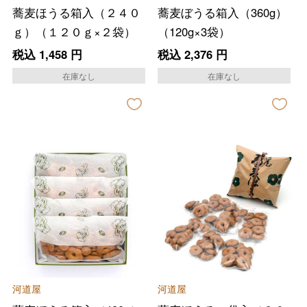
蕎麦ほうる箱入（２４０
蕎麦ぼうる箱入（360g）
ｇ）（１２０ｇ×２袋）
（120g×3袋）
税込
1,458
円
税込
2,376
円
在庫なし
在庫なし
河道屋
河道屋