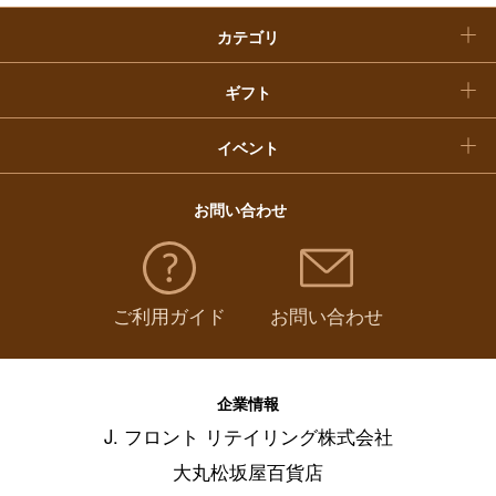
惣菜・弁当・鍋
（
821
）
カテゴリ
福袋
コーヒー・紅茶・日本茶・ドリンク
（
401
）
ギフト
パン・グラノーラ
（
13
）
イベント
チーズ・乳製品・冷凍食品
（
124
）
お問い合わせ
フルーツ・野菜
（
134
）
ご利用ガイド
お問い合わせ
麺類・レトルト食品
（
211
）
調味料・ドレッシング・オイル
（
97
）
企業情報
J. フロント リテイリング株式会社
美容・健康食品
（
62
）
大丸松坂屋百貨店