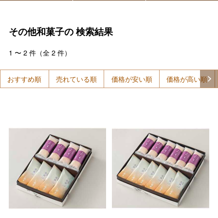
その他和菓子の
検索結果
1
〜
2
件（全
2
件）
おすすめ順
売れている順
価格が安い順
価格が高い順