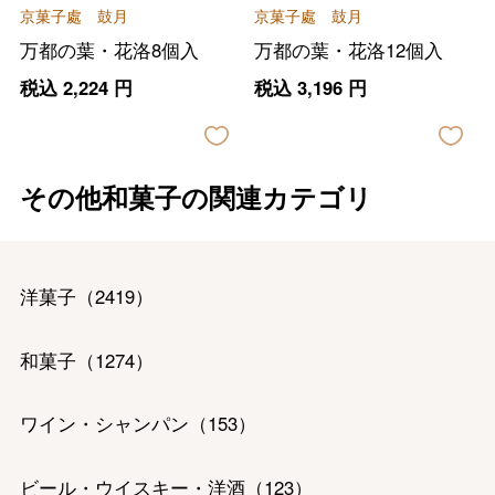
京菓子處 鼓月
京菓子處 鼓月
万都の葉・花洛8個入
万都の葉・花洛12個入
税込
2,224
円
税込
3,196
円
その他和菓子の関連カテゴリ
洋菓子
（
2419
）
和菓子
（
1274
）
ワイン・シャンパン
（
153
）
ビール・ウイスキー・洋酒
（
123
）