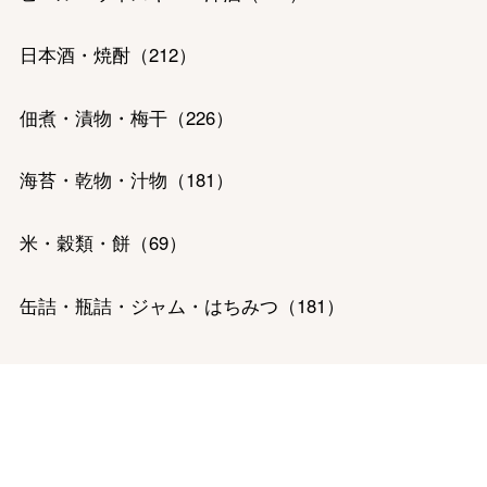
バレンタインチョコレート
日本酒・焼酎
（
212
）
フード＆スイーツ
ホワイトデー
佃煮・漬物・梅干
（
226
）
大丸・松坂屋のギフト
ビューティー
母の日
海苔・乾物・汁物
（
181
）
ファッション
出産内祝い
父の日
ホーム＆インテリア
結婚内祝い
米・穀類・餅
（
69
）
お中元
ベビー＆キッズ
お香典返し
缶詰・瓶詰・ジャム・はちみつ
（
181
）
敬老の日
快気祝い
お歳暮
精肉・ハム・ソーセージ
（
523
）
入学内祝い
おせち料理
魚介・塩干・海産物
（
328
）
クリスマスケーキ