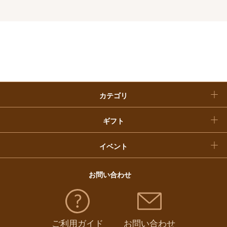
快気祝い
お歳暮
精肉・ハム・ソーセージ
（
523
）
入学内祝い
おせち料理
魚介・塩干・海産物
（
328
）
クリスマスケーキ
惣菜・弁当・鍋
（
821
）
カテゴリ
福袋
コーヒー・紅茶・日本茶・ドリンク
（
401
）
ギフト
パン・グラノーラ
（
13
）
イベント
チーズ・乳製品・冷凍食品
（
124
）
お問い合わせ
フルーツ・野菜
（
134
）
ご利用ガイド
お問い合わせ