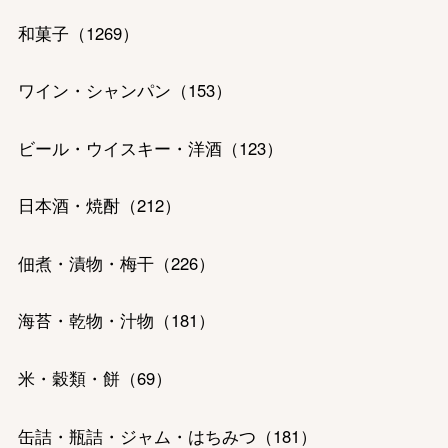
和菓子
（
1269
）
ワイン・シャンパン
（
153
）
ビール・ウイスキー・洋酒
（
123
）
バレンタインチョコレート
日本酒・焼酎
（
212
）
フード＆スイーツ
ホワイトデー
佃煮・漬物・梅干
（
226
）
大丸・松坂屋のギフト
ビューティー
母の日
海苔・乾物・汁物
（
181
）
ファッション
出産内祝い
父の日
ホーム＆インテリア
結婚内祝い
米・穀類・餅
（
69
）
お中元
ベビー＆キッズ
お香典返し
缶詰・瓶詰・ジャム・はちみつ
（
181
）
敬老の日