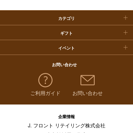
クリスマスケーキ
惣菜・弁当・鍋
（
770
）
カテゴリ
福袋
コーヒー・紅茶・日本茶・ドリンク
（
642
）
ギフト
パン・グラノーラ
（
9
）
イベント
チーズ・乳製品・冷凍食品
（
123
）
お問い合わせ
フルーツ・野菜
（
151
）
ご利用ガイド
お問い合わせ
麺類・レトルト食品
（
434
）
調味料・ドレッシング・オイル
（
162
）
企業情報
J. フロント リテイリング株式会社
美容・健康食品
（
64
）