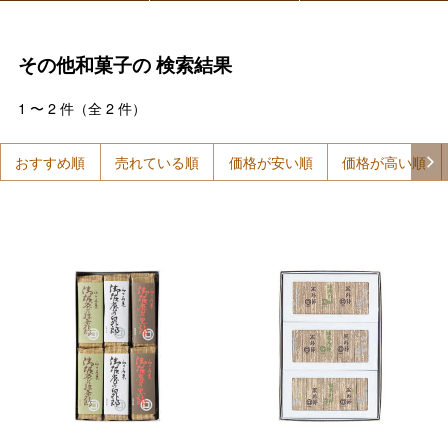
その他和菓子の
検索結果
1
〜
2
件（全
2
件）
おすすめ順
売れている順
価格が安い順
価格が高い順