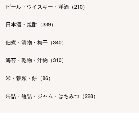
ビール・ウイスキー・洋酒
（
210
）
バレンタインチョコレート
日本酒・焼酎
（
339
）
フード＆スイーツ
ホワイトデー
佃煮・漬物・梅干
（
340
）
大丸・松坂屋のギフト
ビューティー
母の日
海苔・乾物・汁物
（
310
）
ファッション
出産内祝い
父の日
ホーム＆インテリア
結婚内祝い
米・穀類・餅
（
86
）
お中元
ベビー＆キッズ
お香典返し
缶詰・瓶詰・ジャム・はちみつ
（
228
）
敬老の日
快気祝い
お歳暮
精肉・ハム・ソーセージ
（
656
）
入学内祝い
おせち料理
魚介・塩干・海産物
（
476
）