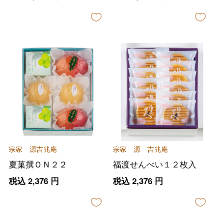
宗家 源吉兆庵
宗家 源 吉兆庵
夏菓撰ＯＮ２２
福渡せんべい１２枚入
税込
2,376
円
税込
2,376
円