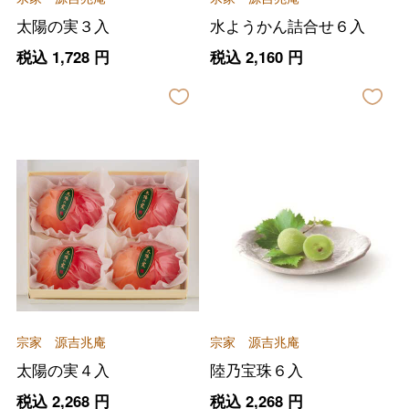
太陽の実３入
水ようかん詰合せ６入
税込
1,728
円
税込
2,160
円
宗家 源吉兆庵
宗家 源吉兆庵
太陽の実４入
陸乃宝珠６入
税込
2,268
円
税込
2,268
円