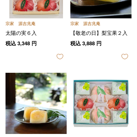
宗家 源吉兆庵
宗家 源吉兆庵
太陽の実６入
【敬老の日】梨宝果２入
税込
3,348
円
税込
3,888
円