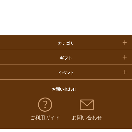
お歳暮
精肉・ハム・ソーセージ
（
523
）
入学内祝い
おせち料理
魚介・塩干・海産物
（
328
）
クリスマスケーキ
惣菜・弁当・鍋
（
821
）
カテゴリ
福袋
コーヒー・紅茶・日本茶・ドリンク
（
401
）
ギフト
パン・グラノーラ
（
13
）
イベント
チーズ・乳製品・冷凍食品
（
124
）
お問い合わせ
フルーツ・野菜
（
135
）
ご利用ガイド
お問い合わせ
麺類・レトルト食品
（
211
）