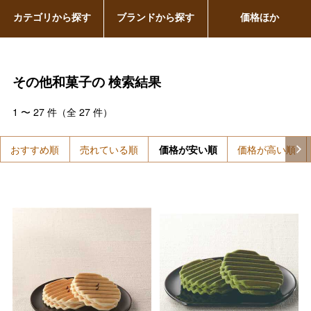
カテゴリから探す
ブランドから探す
価格ほか
その他和菓子の
検索結果
1
〜
27
件（全
27
件）
おすすめ順
売れている順
価格が安い順
価格が高い順