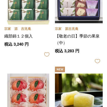
宗家 源 吉兆庵
宗家 源吉兆庵
織部錦１２個入
【敬老の日】季節の果泉
（中）
税込
3,240
円
税込
3,283
円
NEW