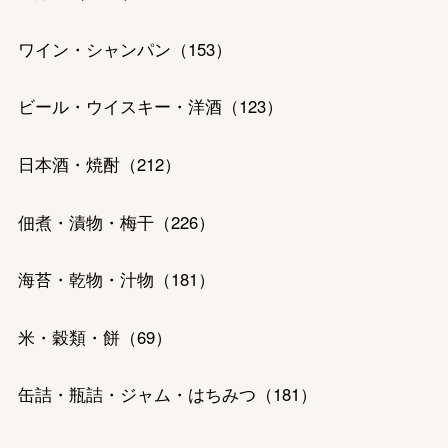
ワイン・シャンパン
（
153
）
ビール・ウイスキー・洋酒
（
123
）
バレンタインチョコレート
日本酒・焼酎
（
212
）
フード＆スイーツ
ホワイトデー
佃煮・漬物・梅干
（
226
）
大丸・松坂屋のギフト
ビューティー
母の日
海苔・乾物・汁物
（
181
）
ファッション
出産内祝い
父の日
ホーム＆インテリア
結婚内祝い
米・穀類・餅
（
69
）
お中元
ベビー＆キッズ
お香典返し
缶詰・瓶詰・ジャム・はちみつ
（
181
）
敬老の日
快気祝い