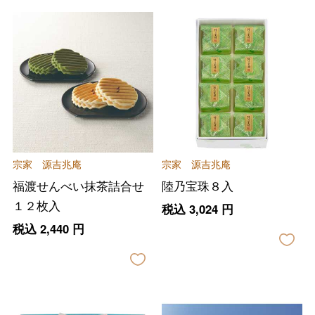
宗家 源吉兆庵
宗家 源吉兆庵
福渡せんべい抹茶詰合せ
陸乃宝珠８入
１２枚入
税込
3,024
円
税込
2,440
円