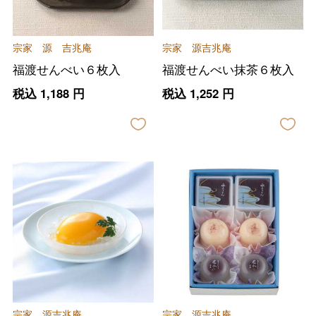
宗家 源 吉兆庵
宗家 源吉兆庵
福渡せんべい６枚入
福渡せんべい抹茶６枚入
税込
1,188
円
税込
1,252
円
宗家 源吉兆庵
宗家 源吉兆庵