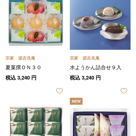
宗家 源吉兆庵
宗家 源吉兆庵
夏菓撰ＯＮ３０
水ようかん詰合せ９入
税込
3,240
円
税込
3,240
円
NEW