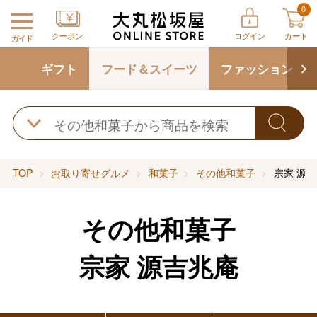
0
クーポン
ログイン
カート
ガイド
ギフト
フード＆スイーツ
ファッション
TOP
お取り寄せグルメ
和菓子
その他和菓子
宗家 源
その他和菓子
宗家 源吉兆庵