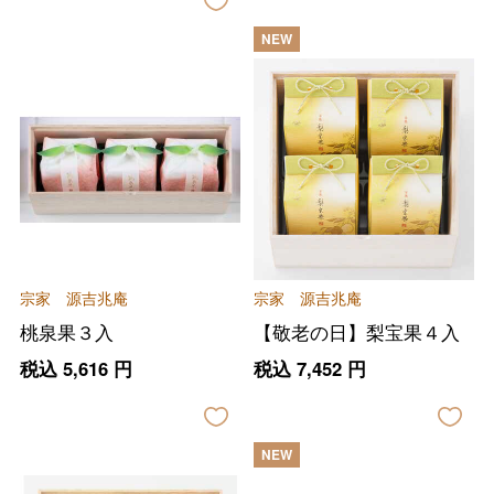
NEW
宗家 源吉兆庵
宗家 源吉兆庵
桃泉果３入
【敬老の日】梨宝果４入
税込
5,616
円
税込
7,452
円
NEW