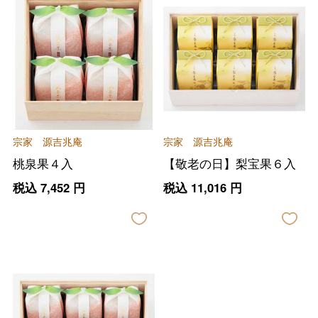
宗家 源吉兆庵
宗家 源吉兆庵
桃泉果４入
【敬老の日】梨宝果６入
税込
7,452
円
税込
11,016
円