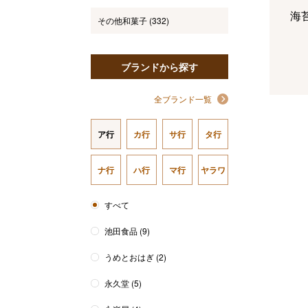
海
その他和菓子
(332)
ブランドから探す
精
全ブランド一覧
（
5
ア行
カ行
サ行
タ行
コ
ナ行
ハ行
マ行
ヤラワ
ン
すべて
フ
池田食品
(9)
うめとおはぎ
(2)
永久堂
(5)
美