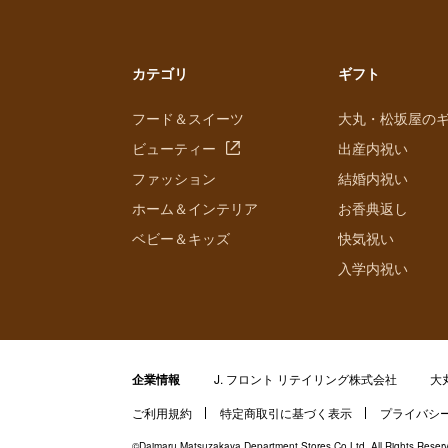
カテゴリ
ギフト
フード＆スイーツ
大丸・松坂屋の
ビューティー
出産内祝い
ファッション
結婚内祝い
ホーム＆インテリア
お香典返し
ベビー＆キッズ
快気祝い
入学内祝い
企業情報
J. フロント リテイリング株式会社
大
ご利用規約
特定商取引に基づく表示
プライバシ
©Daimaru Matsuzakaya Department Stores Co.Ltd. All Rights Reser