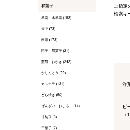
ご指定の
和菓子
検索キ
羊羹・水羊羹
(152)
最中
(73)
饅頭
(173)
団子・餅菓子
(31)
煎餅・おかき
(242)
かりんとう
(22)
洋
カステラ
(131)
どら焼き
(50)
ぜんざい・おしるこ
(14)
ビ
（
1
甘納豆
(3)
干菓子
(7)