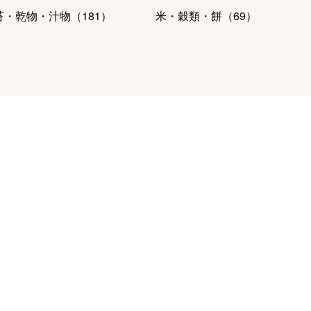
苔・乾物・汁物
（
181
）
米・穀類・餅
（
69
）
肉・ハム・ソーセージ
魚介・塩干・海産物
（
328
）
23
）
ーヒー・紅茶・日本茶・ドリ
パン・グラノーラ
（
13
）
ク
（
401
）
ルーツ・野菜
（
134
）
麺類・レトルト食品
（
211
）
容・健康食品
（
62
）
保存食・非常食
（
50
）