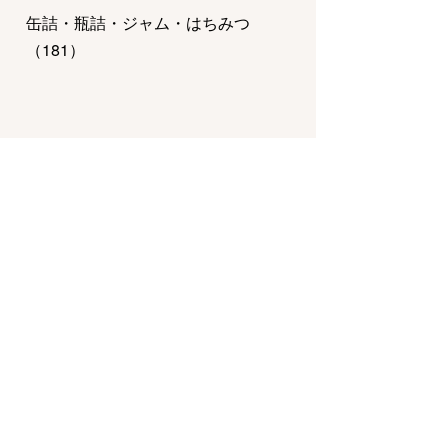
缶詰・瓶詰・ジャム・はちみつ
（
181
）
惣菜・弁当・鍋
（
821
）
チーズ・乳製品・冷凍食品
（
124
）
調味料・ドレッシング・オイル
（
97
）
その他フード・スイーツ
（
32
）