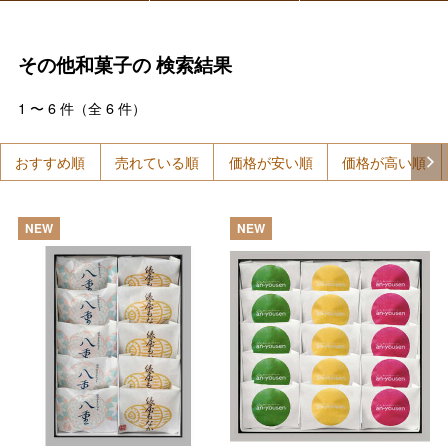
その他和菓子の
検索結果
1
〜
6
件（全
6
件）
おすすめ順
売れている順
価格が安い順
価格が高い順
NEW
NEW