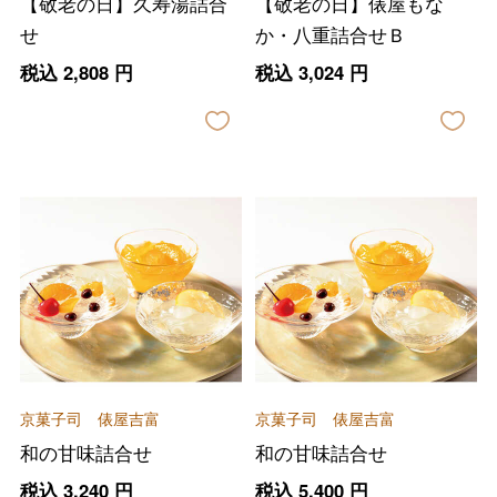
【敬老の日】久寿湯詰合
【敬老の日】俵屋もな
せ
か・八重詰合せＢ
税込
2,808
円
税込
3,024
円
京菓子司 俵屋吉富
京菓子司 俵屋吉富
和の甘味詰合せ
和の甘味詰合せ
税込
3,240
円
税込
5,400
円