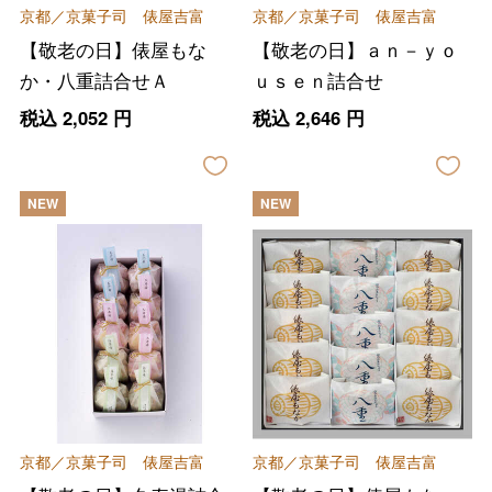
京都／京菓子司 俵屋吉富
京都／京菓子司 俵屋吉富
【敬老の日】俵屋もな
【敬老の日】ａｎ－ｙｏ
か・八重詰合せＡ
ｕｓｅｎ詰合せ
税込
2,052
円
税込
2,646
円
NEW
NEW
京都／京菓子司 俵屋吉富
京都／京菓子司 俵屋吉富