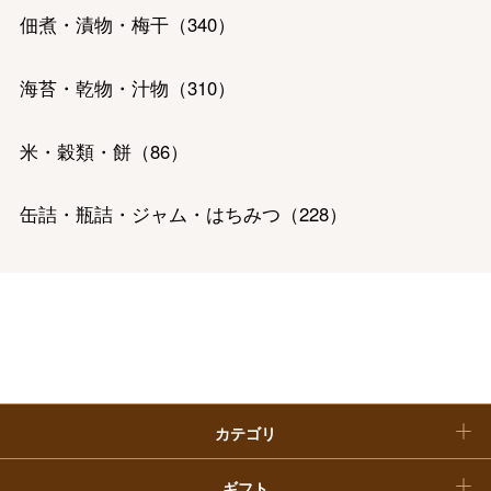
佃煮・漬物・梅干
（
340
）
大丸・松坂屋のギフト
ビューティー
母の日
海苔・乾物・汁物
（
310
）
ファッション
出産内祝い
父の日
ホーム＆インテリア
結婚内祝い
米・穀類・餅
（
86
）
お中元
ベビー＆キッズ
お香典返し
缶詰・瓶詰・ジャム・はちみつ
（
228
）
敬老の日
快気祝い
お歳暮
精肉・ハム・ソーセージ
（
656
）
入学内祝い
おせち料理
魚介・塩干・海産物
（
476
）
クリスマスケーキ
惣菜・弁当・鍋
（
770
）
カテゴリ
福袋
コーヒー・紅茶・日本茶・ドリンク
（
642
）
ギフト