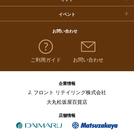
パン・グラノーラ
（
9
）
イベント
チーズ・乳製品・冷凍食品
（
123
）
お問い合わせ
フルーツ・野菜
（
151
）
ご利用ガイド
お問い合わせ
麺類・レトルト食品
（
434
）
調味料・ドレッシング・オイル
（
162
）
企業情報
J. フロント リテイリング株式会社
美容・健康食品
（
64
）
大丸松坂屋百貨店
保存食・非常食
（
66
）
店舗情報
その他フード・スイーツ
（
32
）