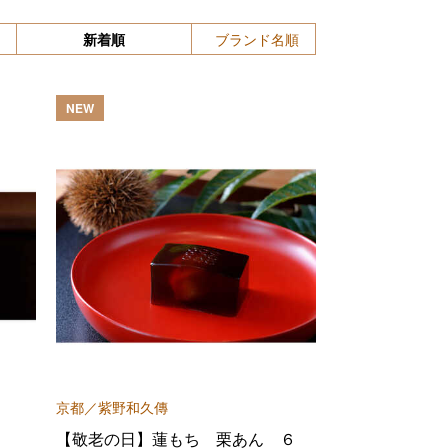
新着順
ブランド名順
NEW
京都／紫野和久傳
【敬老の日】蓮もち 栗あん ６