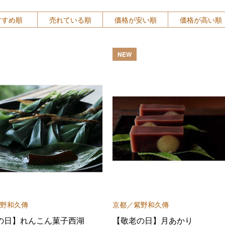
すすめ順
売れている順
価格が安い順
価格が高い順
NEW
野和久傳
京都／紫野和久傳
の日】れんこん菓子西湖
【敬老の日】月あかり