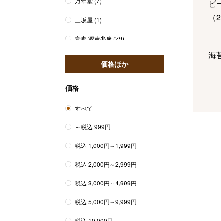
万年堂
(7)
ビ
（
2
三坂屋
(1)
宗家 源吉兆庵
(29)
海
美濃忠
(13)
価格ほか
御堀堂
(2)
価格
みやび堂
(2)
精
すべて
村上
(7)
（
6
～税込 999円
紫野和久傳
(3)
税込 1,000円～1,999円
森幸四郎
(1)
コ
税込 2,000円～2,999円
ン
税込 3,000円～4,999円
税込 5,000円～9,999円
フ
税込 10,000円～