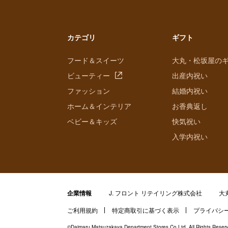
カテゴリ
ギフト
フード＆スイーツ
大丸・松坂屋の
ビューティー
出産内祝い
ファッション
結婚内祝い
ホーム＆インテリア
お香典返し
ベビー＆キッズ
快気祝い
入学内祝い
企業情報
J. フロント リテイリング株式会社
大
ご利用規約
特定商取引に基づく表示
プライバシ
©Daimaru Matsuzakaya Department Stores Co.Ltd. All Rights Reser