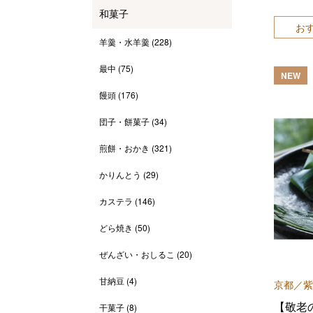
和菓子
お
羊羹・水羊羹
(228)
最中
(75)
NEW
饅頭
(176)
団子・餅菓子
(34)
煎餅・おかき
(321)
かりんとう
(29)
カステラ
(146)
どら焼き
(50)
ぜんざい・おしるこ
(20)
甘納豆
(4)
京都／紫
【敬老
干菓子
(8)