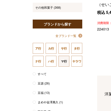
（せい
その他和菓子
(368)
税込
5,
消費期限
ブランドから探す
224013
全ブランド一覧
ア行
カ行
サ行
タ行
ナ行
ハ行
マ行
ヤラワ
すべて
豆源
(26)
豆福
(13)
洋
まめや金澤萬久
(1)