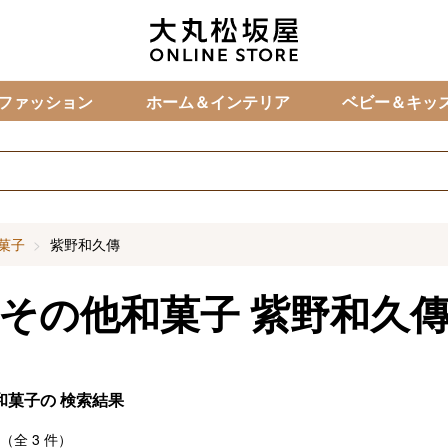
カ
ファッション
ホーム＆インテリア
ベビー＆キッ
菓子
紫野和久傳
その他和菓子
紫野和久
和菓子の
検索結果
（全
3
件）