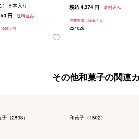
こ）８本入り
税込
4,374
円
送料込み
454
円
送料込み
消費期限：冷蔵４日
224026
：冷蔵４日
その他和菓子の関連
菓子
（
2808
）
和菓子
（
1502
）