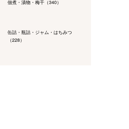
佃煮・漬物・梅干
（
340
）
缶詰・瓶詰・ジャム・はちみつ
（
228
）
惣菜・弁当・鍋
（
770
）
チーズ・乳製品・冷凍食品
（
123
）
調味料・ドレッシング・オイル