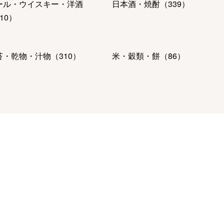
ール・ウイスキー・洋酒
日本酒・焼酎
（
339
）
10
）
苔・乾物・汁物
（
310
）
米・穀類・餅
（
86
）
肉・ハム・ソーセージ
魚介・塩干・海産物
（
476
）
56
）
ーヒー・紅茶・日本茶・ドリ
パン・グラノーラ
（
9
）
ク
（
642
）
ルーツ・野菜
（
151
）
麺類・レトルト食品
（
434
）