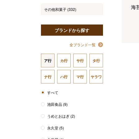
海
その他和菓子
(332)
ブランドから探す
精
全ブランド一覧
（
5
ア行
カ行
サ行
タ行
コ
ナ行
ハ行
マ行
ヤラワ
ン
すべて
フ
池田食品
(9)
うめとおはぎ
(2)
永久堂
(5)
美