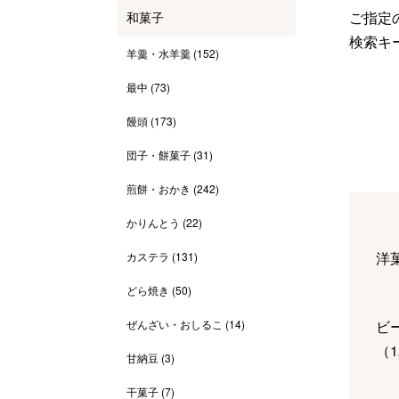
ご指定の
和菓子
検索キ
羊羹・水羊羹
(152)
最中
(73)
饅頭
(173)
団子・餅菓子
(31)
煎餅・おかき
(242)
かりんとう
(22)
洋
カステラ
(131)
どら焼き
(50)
ぜんざい・おしるこ
(14)
ビ
（
1
甘納豆
(3)
干菓子
(7)