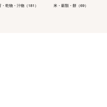
苔・乾物・汁物
（
181
）
米・穀類・餅
（
69
）
肉・ハム・ソーセージ
魚介・塩干・海産物
（
328
）
23
）
ーヒー・紅茶・日本茶・ドリ
パン・グラノーラ
（
13
）
ク
（
401
）
ルーツ・野菜
（
134
）
麺類・レトルト食品
（
211
）
容・健康食品
（
62
）
保存食・非常食
（
50
）