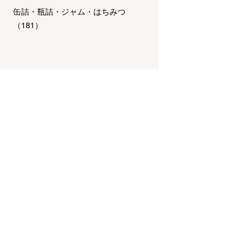
缶詰・瓶詰・ジャム・はちみつ
（
181
）
惣菜・弁当・鍋
（
821
）
チーズ・乳製品・冷凍食品
（
124
）
調味料・ドレッシング・オイル
（
97
）
その他フード・スイーツ
（
32
）