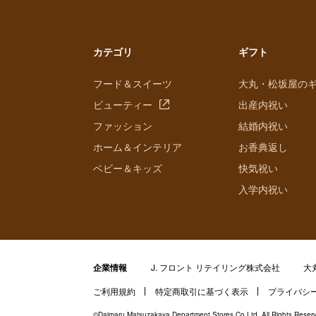
カテゴリ
ギフト
フード＆スイーツ
大丸・松坂屋の
ビューティー
出産内祝い
ファッション
結婚内祝い
ホーム＆インテリア
お香典返し
ベビー＆キッズ
快気祝い
入学内祝い
企業情報
J. フロント リテイリング株式会社
大
ご利用規約
特定商取引に基づく表示
プライバシ
©Daimaru Matsuzakaya Department Stores Co.Ltd. All Rights Reser