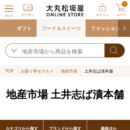
0
クーポン
ログイン
カート
ガイド
ギフト
フード＆スイーツ
ファッション
TOP
お取り寄せグルメ
地産市場
土井志ば漬本舗
地産市場
土井志ば漬本舗
カテゴリから探す
ブランドから探す
価格ほか