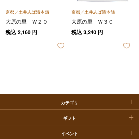
ファッション
出産内祝い
父の日
京都／土井志ば漬本舗
京都／土井志ば漬本舗
ホーム＆インテリア
結婚内祝い
大原の里 Ｗ２０
大原の里 Ｗ３０
お中元
税込
2,160
円
税込
3,240
円
ベビー＆キッズ
お香典返し
敬老の日
快気祝い
お歳暮
入学内祝い
おせち料理
クリスマスケーキ
カテゴリ
福袋
ギフト
イベント