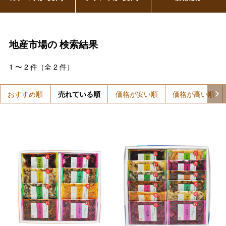
地産市場の
検索結果
1
〜
2
件（全
2
件）
おすすめ順
売れている順
価格が安い順
価格が高い順
バレンタインチョコレート
フード＆スイーツ
ホワイトデー
大丸・松坂屋のギフト
ビューティー
母の日