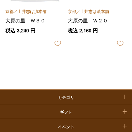
ファッション
出産内祝い
父の日
京都／土井志ば漬本舗
京都／土井志ば漬本舗
ホーム＆インテリア
結婚内祝い
大原の里 Ｗ３０
大原の里 Ｗ２０
お中元
税込
3,240
円
税込
2,160
円
ベビー＆キッズ
お香典返し
敬老の日
快気祝い
お歳暮
入学内祝い
おせち料理
クリスマスケーキ
カテゴリ
福袋
ギフト
イベント