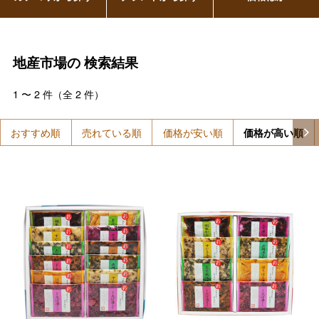
地産市場の
検索結果
1
〜
2
件（全
2
件）
おすすめ順
売れている順
価格が安い順
価格が高い順
バレンタインチョコレート
フード＆スイーツ
ホワイトデー
大丸・松坂屋のギフト
ビューティー
母の日