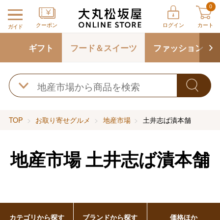
0
クーポン
ログイン
カート
ガイド
ギフト
フード＆スイーツ
ファッション
TOP
お取り寄せグルメ
地産市場
土井志ば漬本舗
地産市場
土井志ば漬本舗
カテゴリから探す
ブランドから探す
価格ほか