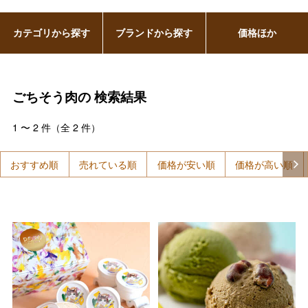
カテゴリから探す
ブランドから探す
価格ほか
ごちそう肉の
検索結果
1
〜
2
件（全
2
件）
おすすめ順
売れている順
価格が安い順
価格が高い順
バレンタインチョコレート