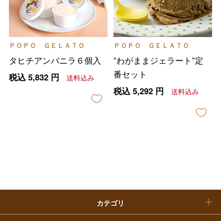
フード＆スイーツ
ホワイトデー
大丸・松坂屋のギフト
ビューティー
母の日
ＰＯＰＯ ＧＥＬＡＴＯ
ＰＯＰＯ ＧＥＬＡＴＯ
ファッション
出産内祝い
父の日
タヒチアンバニラ６個入
”わがままジェラート”定
ホーム＆インテリア
結婚内祝い
番セット
税込
5,832
円
送料込み
お中元
税込
5,292
円
送料込み
ベビー＆キッズ
お香典返し
敬老の日
快気祝い
お歳暮
入学内祝い
おせち料理
クリスマスケーキ
カテゴリ
福袋