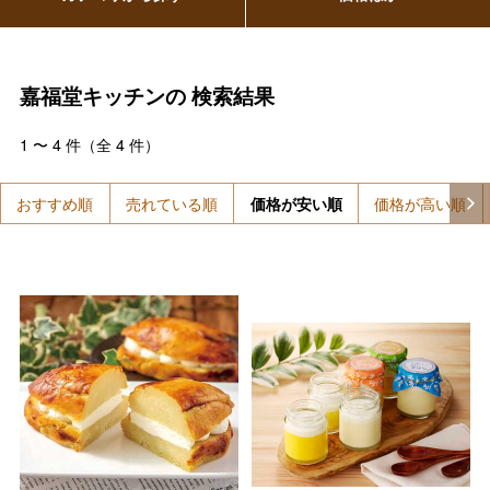
嘉福堂キッチンの
検索結果
1
〜
4
件（全
4
件）
おすすめ順
売れている順
価格が安い順
価格が高い順