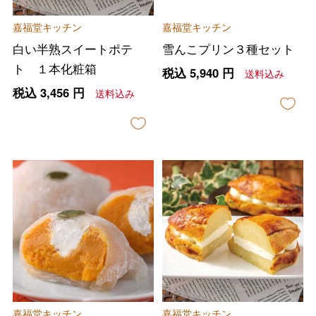
嘉福堂キッチン
嘉福堂キッチン
白い半熟スイートポテ
雪んこプリン３種セット
ト １本化粧箱
税込
5,940
円
送料込み
税込
3,456
円
送料込み
バレンタインチョコレート
フード＆スイーツ
ホワイトデー
大丸・松坂屋のギフト
ビューティー
母の日
嘉福堂キッチン
嘉福堂キッチン