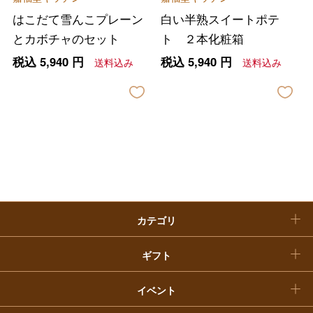
ファッション
出産内祝い
父の日
はこだて雪んこプレーン
白い半熟スイートポテ
ホーム＆インテリア
結婚内祝い
とカボチャのセット
ト ２本化粧箱
お中元
税込
5,940
円
税込
5,940
円
送料込み
送料込み
ベビー＆キッズ
お香典返し
敬老の日
快気祝い
お歳暮
入学内祝い
おせち料理
クリスマスケーキ
カテゴリ
福袋
ギフト
イベント