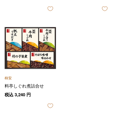
バレンタインチョコレート
フード＆スイーツ
ホワイトデー
大丸・松坂屋のギフト
ビューティー
母の日
ファッション
出産内祝い
父の日
柿安
ホーム＆インテリア
結婚内祝い
料亭しぐれ煮詰合せ
お中元
税込
3,240
円
ベビー＆キッズ
お香典返し
敬老の日
快気祝い