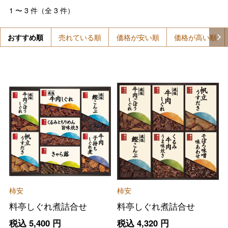
1
〜
3
件（全
3
件）
おすすめ順
売れている順
価格が安い順
価格が高い順
柿安
柿安
料亭しぐれ煮詰合せ
料亭しぐれ煮詰合せ
税込
5,400
円
税込
4,320
円