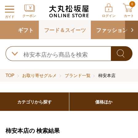
0
クーポン
ログイン
カート
ガイド
ギフト
フード＆スイーツ
ファッション
TOP
お取り寄せグルメ
ブランド一覧
柿安本店
カテゴリから探す
価格ほか
柿安本店の
検索結果