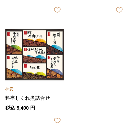
バレンタインチョコレート
フード＆スイーツ
ホワイトデー
大丸・松坂屋のギフト
ビューティー
母の日
ファッション
出産内祝い
父の日
柿安
ホーム＆インテリア
結婚内祝い
料亭しぐれ煮詰合せ
お中元
税込
5,400
円
ベビー＆キッズ
お香典返し
敬老の日
快気祝い