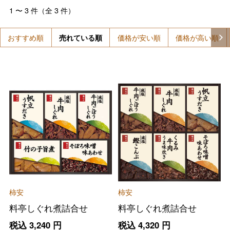
1
〜
3
件（全
3
件）
おすすめ順
売れている順
価格が安い順
価格が高い順
柿安
柿安
料亭しぐれ煮詰合せ
料亭しぐれ煮詰合せ
税込
3,240
円
税込
4,320
円