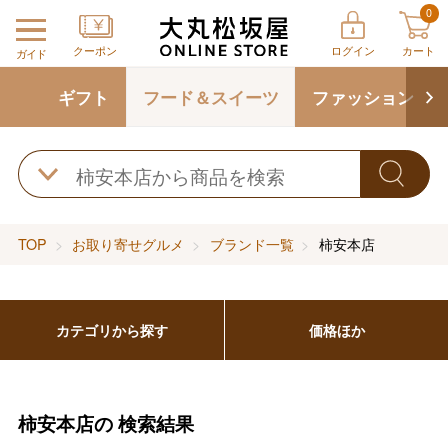
0
クーポン
ログイン
カート
ガイド
ギフト
フード＆スイーツ
ファッション
TOP
お取り寄せグルメ
ブランド一覧
柿安本店
カテゴリから探す
価格ほか
柿安本店の
検索結果