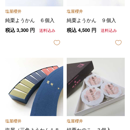
塩屋櫻井
塩屋櫻井
純栗ようかん ６個入
純栗ようかん ９個入
税込
3,300
円
税込
4,500
円
送料込み
送料込み
塩屋櫻井
塩屋櫻井
塩屋（三色ようかん１８
純栗かのこ ３個入