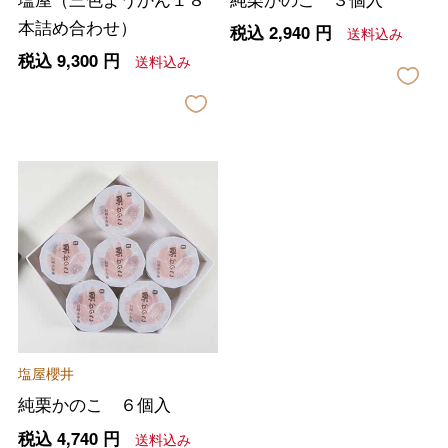
本詰め合わせ）
税込
2,940
円
送料込み
税込
9,300
円
送料込み
バレンタインチョコレート
フード＆スイーツ
ホワイトデー
大丸・松坂屋のギフト
ビューティー
母の日
ファッション
出産内祝い
父の日
塩屋櫻井
ホーム＆インテリア
結婚内祝い
純栗かのこ ６個入
お中元
税込
4,740
円
送料込み