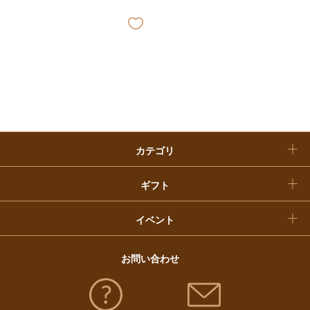
ベビー＆キッズ
お香典返し
敬老の日
快気祝い
お歳暮
入学内祝い
おせち料理
クリスマスケーキ
カテゴリ
福袋
ギフト
イベント
お問い合わせ