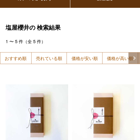
塩屋櫻井の
検索結果
1
〜
5
件（全
5
件）
おすすめ順
売れている順
価格が安い順
価格が高い順