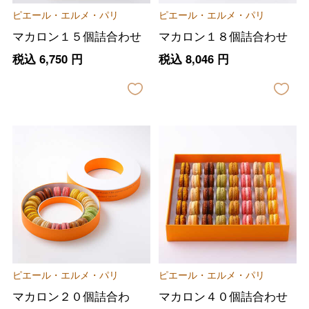
ピエール・エルメ・パリ
ピエール・エルメ・パリ
マカロン１５個詰合わせ
マカロン１８個詰合わせ
税込
6,750
円
税込
8,046
円
バレンタインチョコレート
フード＆スイーツ
ホワイトデー
大丸・松坂屋のギフト
ビューティー
母の日
ピエール・エルメ・パリ
ピエール・エルメ・パリ
ファッション
出産内祝い
父の日
マカロン２０個詰合わ
マカロン４０個詰合わせ