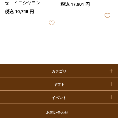
ホーム＆インテリア
結婚内祝い
せ イニシヤヨン
税込
17,901
円
お中元
税込
10,746
円
ベビー＆キッズ
お香典返し
敬老の日
快気祝い
お歳暮
入学内祝い
おせち料理
クリスマスケーキ
カテゴリ
福袋
ギフト
イベント
お問い合わせ