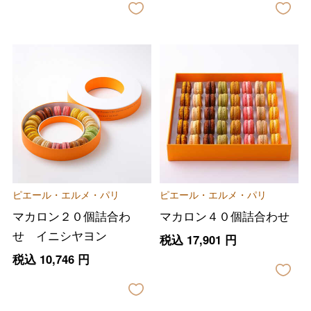
バレンタインチョコレート
フード＆スイーツ
ホワイトデー
大丸・松坂屋のギフト
ビューティー
母の日
ピエール・エルメ・パリ
ピエール・エルメ・パリ
ファッション
出産内祝い
父の日
マカロン２０個詰合わ
マカロン４０個詰合わせ
ホーム＆インテリア
結婚内祝い
せ イニシヤヨン
税込
17,901
円
お中元
税込
10,746
円
ベビー＆キッズ
お香典返し
敬老の日
快気祝い