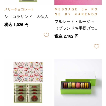
メリーチョコレート
ＭＥＳＳＡＧＥ ｄｅ ＲＯ
ＳＥ ＢＹ ＫＡＲＥＮＤＯ
ショコラサンド ３個入
フルレット・ルージュ
税込
1,026
円
（ブランドお手提げつ
き）
税込
2,162
円