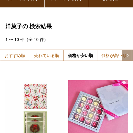
洋菓子の
検索結果
1
〜
10
件（全
10
件）
おすすめ順
売れている順
価格が安い順
価格が高い順