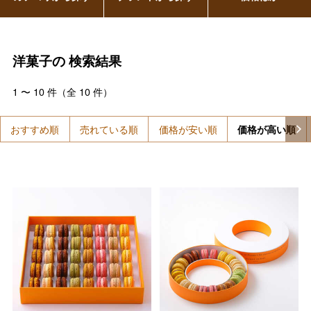
洋菓子の
検索結果
1
〜
10
件（全
10
件）
おすすめ順
売れている順
価格が安い順
価格が高い順