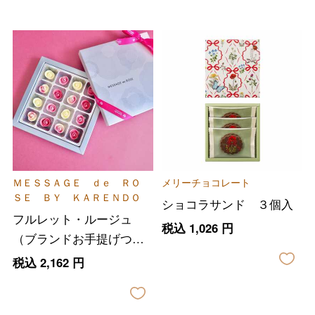
バレンタインチョコレート
フード＆スイーツ
ホワイトデー
大丸・松坂屋のギフト
ビューティー
母の日
ＭＥＳＳＡＧＥ ｄｅ ＲＯ
メリーチョコレート
ＳＥ ＢＹ ＫＡＲＥＮＤＯ
ファッション
出産内祝い
ショコラサンド ３個入
父の日
フルレット・ルージュ
税込
1,026
円
ホーム＆インテリア
結婚内祝い
（ブランドお手提げつ
お中元
き）
税込
2,162
円
ベビー＆キッズ
お香典返し
敬老の日
快気祝い