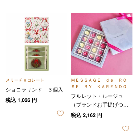
バレンタインチョコレート
フード＆スイーツ
ホワイトデー
大丸・松坂屋のギフト
ビューティー
母の日
メリーチョコレート
ＭＥＳＳＡＧＥ ｄｅ ＲＯ
ＳＥ ＢＹ ＫＡＲＥＮＤＯ
ファッション
出産内祝い
ショコラサンド ３個入
父の日
フルレット・ルージュ
税込
1,026
円
ホーム＆インテリア
結婚内祝い
（ブランドお手提げつ
お中元
き）
税込
2,162
円
ベビー＆キッズ
お香典返し
敬老の日
快気祝い