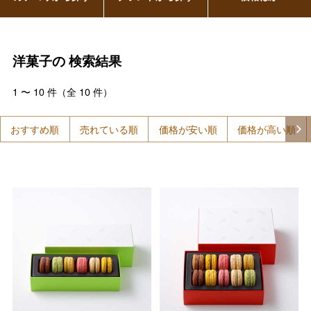
洋菓子の
検索結果
1
〜
10
件（全
10
件）
おすすめ順
売れている順
価格が安い順
価格が高い順