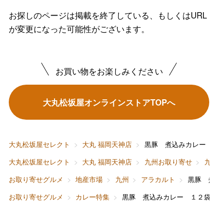
お探しのページは掲載を終了している、もしくはURL
が変更になった可能性がございます。
バレンタインチョコレート
お買い物をお楽しみください
フード＆スイーツ
ホワイトデー
大丸松坂屋オンラインストアTOPへ
大丸・松坂屋のギフト
ビューティー
母の日
ファッション
出産内祝い
父の日
大丸松坂屋セレクト
大丸 福岡天神店
黒豚 煮込みカレー 
ホーム＆インテリア
結婚内祝い
お中元
大丸松坂屋セレクト
大丸 福岡天神店
九州お取り寄せ
九
ベビー＆キッズ
お香典返し
お取り寄せグルメ
地産市場
九州
アラカルト
黒豚 煮
敬老の日
お取り寄せグルメ
カレー特集
黒豚 煮込みカレー １２袋
快気祝い
お歳暮