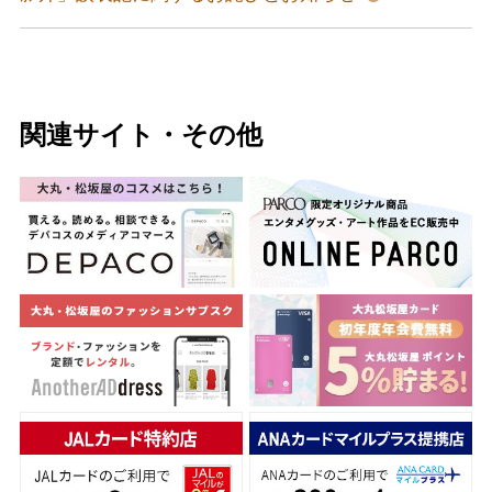
関連サイト・その他
バレンタインチョコレート
フード＆スイーツ
ホワイトデー
大丸・松坂屋のギフト
ビューティー
母の日
ファッション
出産内祝い
父の日
ホーム＆インテリア
結婚内祝い
お中元
ベビー＆キッズ
お香典返し
敬老の日