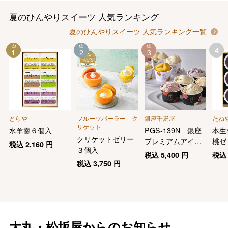
夏のひんやりスイーツ 人気ランキング
夏のひんやりスイーツ 人気ランキング一覧
4
1
2
3
とらや
フルーツパーラー ク
銀座千疋屋
たね
リケット
水羊羹６個入
PGS-139N 銀座
本生
クリケットゼリー
プレミアムアイス
桃ゼ
税込
2,160
円
３個入
＆ソルベ10個
（Ｙ
税込
5,400
円
税
税込
3,750
円
大丸・松坂屋からのお知らせ