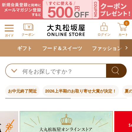
0
クーポン
ログイン
カート
ガイド
ギフト
フード＆スイーツ
ファッション
お中元終了間近
2026上半期のお取り寄せ大賞が決定！
夏