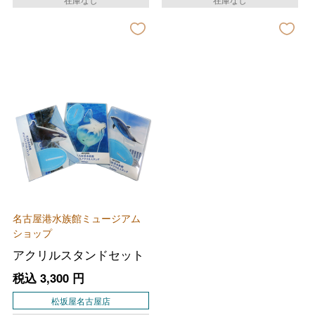
バレンタインチョコレート
フード＆スイーツ
ホワイトデー
名古屋港水族館ミュージアム
大丸・松坂屋のギフト
ビューティー
ショップ
母の日
アクリルスタンドセット
ファッション
出産内祝い
父の日
税込
3,300
円
ホーム＆インテリア
結婚内祝い
松坂屋名古屋店
お中元