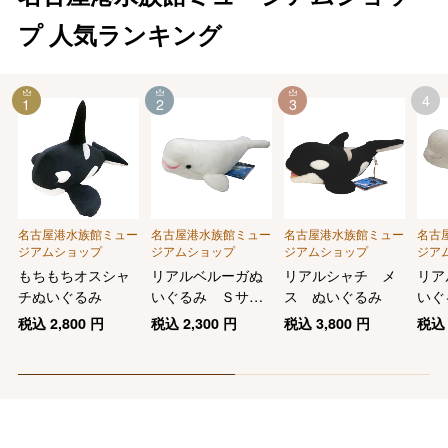
プ
人気ランキング
4
1
2
3
名古屋港水族館ミュー
名古屋港水族館ミュー
名古屋港水族館ミュー
名古
ジアムショップ
ジアムショップ
ジアムショップ
ジア
もちもちオスシャ
リアルベルーガぬ
リアルシャチ メ
リア
チぬいぐるみ
いぐるみ Ｓサイ
ス ぬいぐるみ
いぐ
ズ
ズ
税込
2,800
円
税込
2,300
円
税込
3,800
円
税