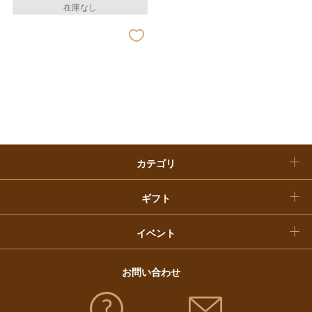
在庫なし
ベビー＆キッズ
お香典返し
敬老の日
快気祝い
お歳暮
入学内祝い
おせち料理
クリスマスケーキ
カテゴリ
福袋
ギフト
イベント
お問い合わせ