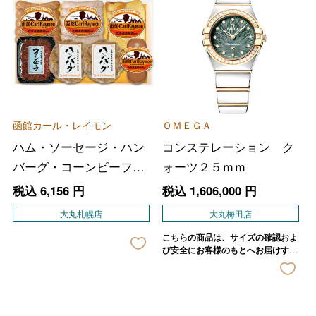
函館カール・レイモン
ＯＭＥＧＡ
ハム・ソーセージ・ハン
コンステレーション ク
バーグ・コーンビーフ詰
ォーツ２５ｍｍ
合せ
税込
6,156
円
税込
1,606,000
円
大丸札幌店
大丸梅田店
こちらの商品は、サイズの確認およ
び安全にお客様のもとへお届けする
ため、店舗よりご連絡させていただ
きます。