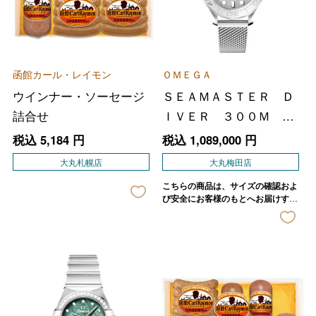
函館カール・レイモン
ＯＭＥＧＡ
ウインナー・ソーセージ
ＳＥＡＭＡＳＴＥＲ Ｄ
詰合せ
ＩＶＥＲ ３００Ｍ コ
ーアクシャル マスタ
税込
5,184
円
税込
1,089,000
円
ー クロノメーター ４
大丸札幌店
大丸梅田店
２ｍｍ
こちらの商品は、サイズの確認およ
び安全にお客様のもとへお届けする
ため、店舗よりご連絡させていただ
きます。