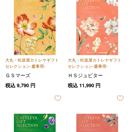
大丸・松坂屋カトレヤギフト
大丸・松坂屋カトレヤギフト
セレクション-慶事用-
セレクション-慶事用-
ＧＳマーズ
ＨＳジュピター
税込
9,790
円
税込
11,990
円