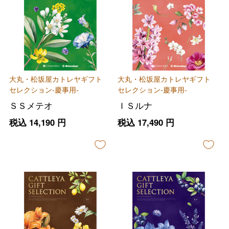
大丸・松坂屋カトレヤギフト
大丸・松坂屋カトレヤギフト
セレクション-慶事用-
セレクション-慶事用-
ＳＳメテオ
ＩＳルナ
税込
14,190
円
税込
17,490
円