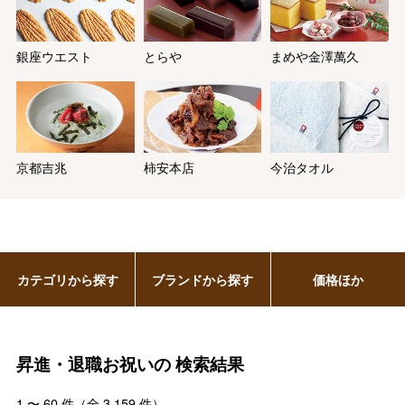
銀座ウエスト
とらや
まめや金澤萬久
京都吉兆
柿安本店
今治タオル
カテゴリから探す
ブランドから探す
価格ほか
昇進・退職お祝いの
検索結果
1
〜
60
件（全
3,159
件）