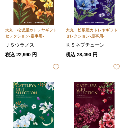
大丸・松坂屋カトレヤギフト
大丸・松坂屋カトレヤギフト
セレクション-慶事用-
セレクション-慶事用-
ＪＳウラノス
ＫＳネプチューン
税込
22,990
円
税込
28,490
円