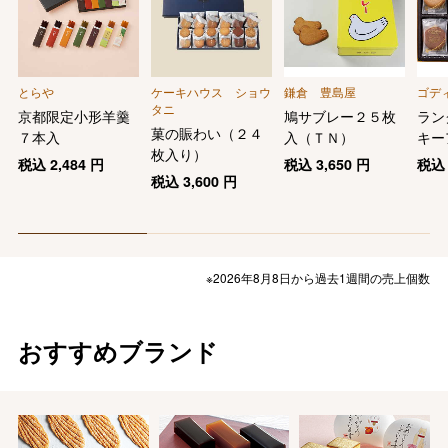
とらや
ケーキハウス ショウ
鎌倉 豊島屋
ゴデ
タニ
京都限定小形羊羹
鳩サブレー２５枚
ラン
菓の賑わい（２４
７本入
入（ＴＮ）
キー
枚入り）
ト
税込
2,484
円
税込
3,650
円
税
税込
3,600
円
※2026年8月8日から過去1週間の売上個数
おすすめブランド