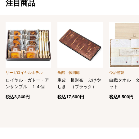
注目商品
リーガロイヤルホテル
角館 伝四郎
今治謹製
ロイヤル・ガトー・ア
重皮 長財布 ぶけや
白織タオル 
ンサンブル １４個
しき （ブラック）
ット
税込
3,240
円
税込
17,600
円
税込
5,500
円