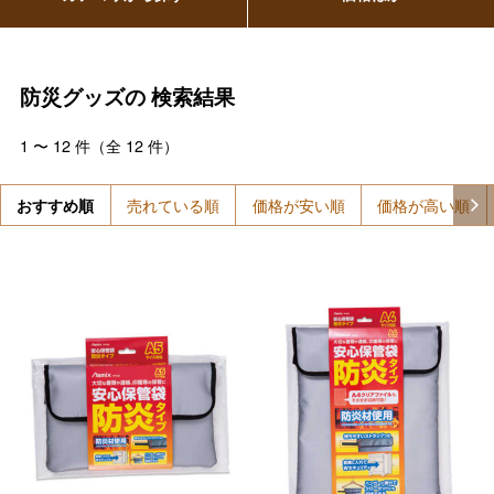
防災グッズの
検索結果
1
〜
12
件（全
12
件）
おすすめ順
売れている順
価格が安い順
価格が高い順