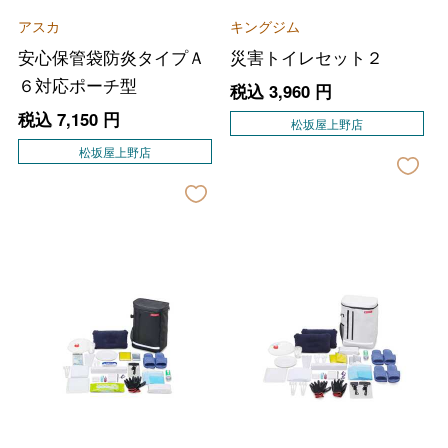
アスカ
キングジム
安心保管袋防炎タイプＡ
災害トイレセット２
６対応ポーチ型
税込
3,960
円
税込
7,150
円
松坂屋上野店
松坂屋上野店