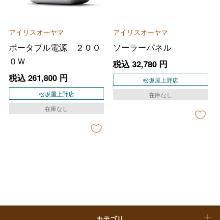
フード＆スイーツ
ホワイトデー
アイリスオーヤマ
アイリスオーヤマ
大丸・松坂屋のギフト
ビューティー
ポータブル電源 ２００
ソーラーパネル
母の日
０Ｗ
税込
32,780
円
ファッション
出産内祝い
父の日
税込
261,800
円
松坂屋上野店
ホーム＆インテリア
結婚内祝い
松坂屋上野店
在庫なし
お中元
在庫なし
ベビー＆キッズ
お香典返し
敬老の日
快気祝い
お歳暮
入学内祝い
おせち料理
クリスマスケーキ
カテゴリ