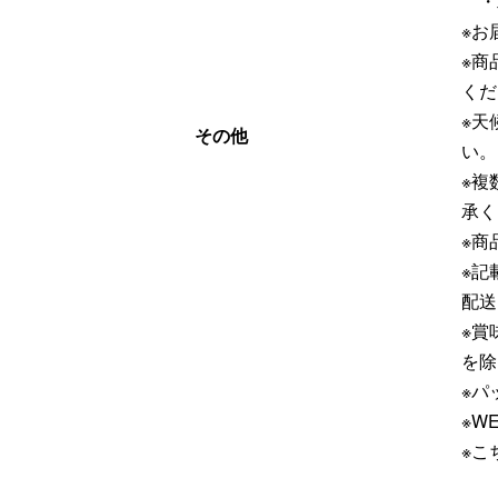
・
※お
※商
くだ
※天
その他
い。
※複
承く
※商
※記
配送
※賞
を除
※パ
※W
※こ