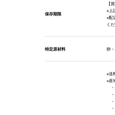
【賞
※上
保存期限
※配
くだ
特定原材料
卵・
※送
※産
・
・
・
・