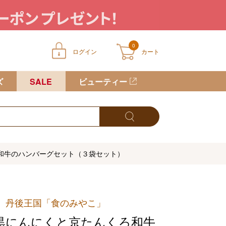
0
ログイン
カート
ートに商品が入っていません
ズ
SALE
ビューティー
和牛のハンバーグセット（３袋セット）
 丹後王国「食のみやこ」
黒にんにくと京たんくろ和牛