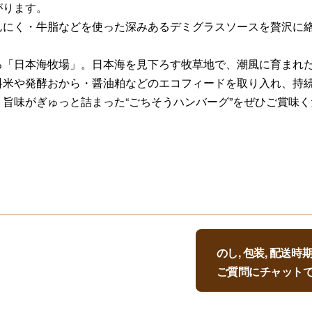
がります。
んにく・牛脂などを使った深みあるデミグラスソースを贅沢に
る「日本海牧場」。日本海を見下ろす牧草地で、潮風に育まれ
料米や発酵おから・醤油粕などのエコフィードを取り入れ、持
旨味がぎゅっと詰まった“ごちそうハンバーグ”をぜひご賞味く
のし, 包装, 配送
ご質問にチャット