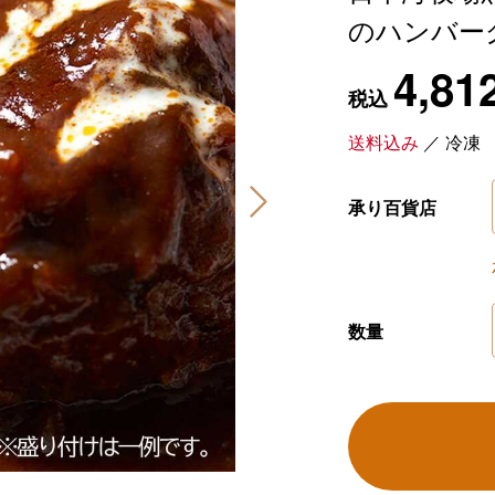
のハンバー
4,81
税込
送料込み
／
冷凍
承り百貨店
数量