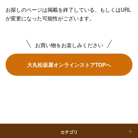
フード＆スイーツ
お探しのページは掲載を終了している、もしくはURL
ホワイトデー
が変更になった可能性がございます。
大丸・松坂屋のギフト
ビューティー
母の日
ファッション
出産内祝い
父の日
お買い物をお楽しみください
ホーム＆インテリア
結婚内祝い
お中元
大丸松坂屋オンラインストアTOPへ
ベビー＆キッズ
お香典返し
敬老の日
快気祝い
お歳暮
入学内祝い
おせち料理
クリスマスケーキ
カテゴリ
福袋