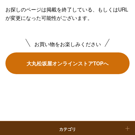
フード＆スイーツ
お探しのページは掲載を終了している、もしくはURL
ホワイトデー
が変更になった可能性がございます。
大丸・松坂屋のギフト
ビューティー
母の日
ファッション
出産内祝い
父の日
お買い物をお楽しみください
ホーム＆インテリア
結婚内祝い
お中元
大丸松坂屋オンラインストアTOPへ
ベビー＆キッズ
お香典返し
敬老の日
快気祝い
お歳暮
入学内祝い
おせち料理
クリスマスケーキ
カテゴリ
福袋