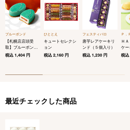
ブルーポンド
ひととえ
フェスティバロ
Ｐ．
【札幌店店頭受
キュートセレクシ
唐芋レアケーキリ
ＨＡ
取】ブルーポン
ョン
ンド（５個入り）
ケー
ド・キャラメルフ
税込
1,404
円
税込
2,160
円
税込
1,230
円
税
ロマージュ
最近チェックした商品