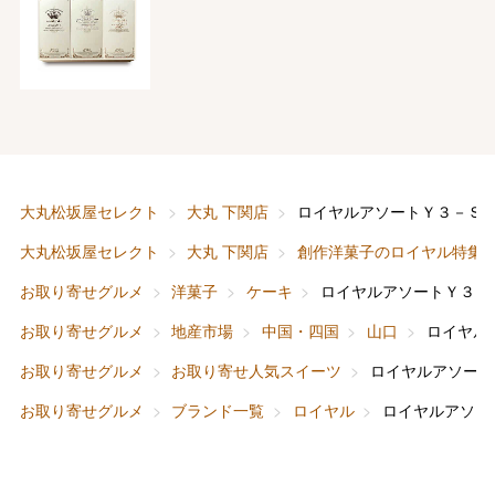
バレンタインチョコレート
フード＆スイーツ
ホワイトデー
大丸・松坂屋のギフト
ビューティー
母の日
大丸松坂屋セレクト
大丸 下関店
ロイヤルアソートＹ３－Ｓ
ファッション
出産内祝い
大丸松坂屋セレクト
大丸 下関店
創作洋菓子のロイヤル特集
父の日
お取り寄せグルメ
洋菓子
ケーキ
ロイヤルアソートＹ３－
ホーム＆インテリア
結婚内祝い
お中元
お取り寄せグルメ
地産市場
中国・四国
山口
ロイヤル
ベビー＆キッズ
お香典返し
お取り寄せグルメ
お取り寄せ人気スイーツ
ロイヤルアソート
敬老の日
お取り寄せグルメ
ブランド一覧
ロイヤル
ロイヤルアソー
快気祝い
お歳暮
入学内祝い
おせち料理