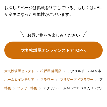
お探しのページは掲載を終了している、もしくはURL
が変更になった可能性がございます。
バレンタインチョコレート
フード＆スイーツ
ホワイトデー
お買い物をお楽しみください
大丸・松坂屋のギフト
ビューティー
母の日
大丸松坂屋オンラインストアTOPへ
ファッション
出産内祝い
父の日
ホーム＆インテリア
結婚内祝い
お中元
大丸松坂屋セレクト
松坂屋 静岡店
アクリルドームＭ５本Ｂ
ベビー＆キッズ
お香典返し
ホーム＆インテリア
フラワー
プリザーブドフラワー
アク
敬老の日
特集
フラワー特集
アクリルドームＭ５本ＢＯＸ入り（ブルー
快気祝い
お歳暮
入学内祝い
おせち料理