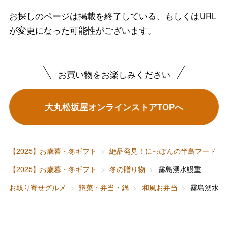
お探しのページは掲載を終了している、もしくはURL
が変更になった可能性がございます。
バレンタインチョコレート
フード＆スイーツ
ホワイトデー
お買い物をお楽しみください
大丸・松坂屋のギフト
ビューティー
母の日
大丸松坂屋オンラインストアTOPへ
ファッション
出産内祝い
父の日
ホーム＆インテリア
結婚内祝い
お中元
【2025】お歳暮・冬ギフト
絶品発見！にっぽんの半島フード
ベビー＆キッズ
お香典返し
【2025】お歳暮・冬ギフト
冬の贈り物
霧島湧水鰻重
敬老の日
お取り寄せグルメ
惣菜・弁当・鍋
和風お弁当
霧島湧水鰻
快気祝い
お歳暮
入学内祝い
おせち料理