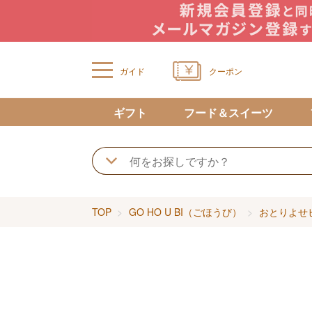
ガイド
クーポン
ギフト
フード＆スイーツ
TOP
GO HO U BI（ごほうび）
おとりよせ