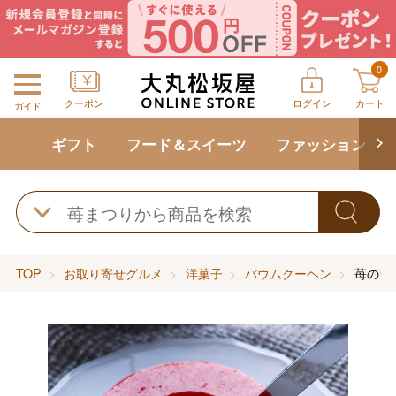
0
クーポン
ログイン
カート
ガイド
ギフト
フード＆スイーツ
ファッション
TOP
お取り寄せグルメ
洋菓子
バウムクーヘン
苺のワ