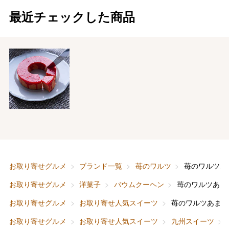
最近チェックした商品
バレンタインチョコレート
フード＆スイーツ
ホワイトデー
大丸・松坂屋のギフト
ビューティー
母の日
ファッション
出産内祝い
お取り寄せグルメ
ブランド一覧
苺のワルツ
苺のワルツあ
父の日
お取り寄せグルメ
洋菓子
バウムクーヘン
苺のワルツあま
ホーム＆インテリア
結婚内祝い
お中元
お取り寄せグルメ
お取り寄せ人気スイーツ
苺のワルツあまお
ベビー＆キッズ
お香典返し
お取り寄せグルメ
お取り寄せ人気スイーツ
九州スイーツ
敬老の日