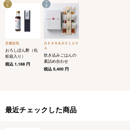
1
2
京都吉兆
ＤＥＡＮ＆ＤＥＬＵＣ
Ａ
おろしぽん酢（化
炊き込みごはんの
粧箱入り）
素詰め合わせ
税込
1,188
円
税込
5,400
円
最近チェックした商品
バレンタインチョコレート
フード＆スイーツ
ホワイトデー