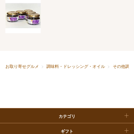
大丸・松坂屋のギフト
ビューティー
母の日
ファッション
出産内祝い
父の日
ホーム＆インテリア
結婚内祝い
お中元
ベビー＆キッズ
お香典返し
敬老の日
お取り寄せグルメ
調味料・ドレッシング・オイル
その他調味
快気祝い
お歳暮
入学内祝い
おせち料理
クリスマスケーキ
カテゴリ
福袋
ギフト