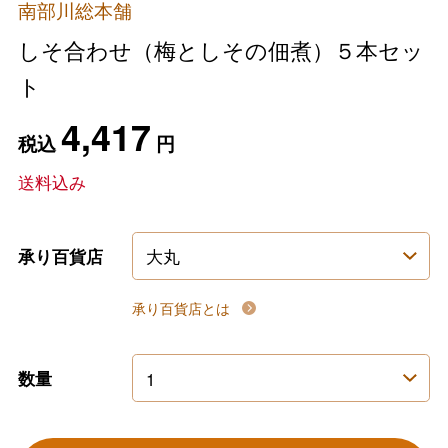
南部川総本舗
しそ合わせ（梅としその佃煮）５本セッ
ト
4,417
税込
円
送料込み
承り百貨店
承り百貨店とは
数量