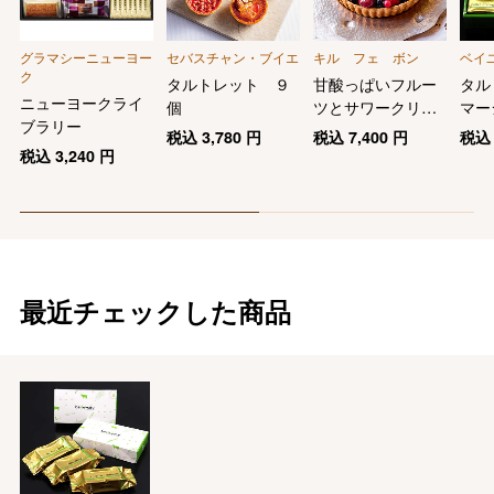
グラマシーニューヨー
セバスチャン・ブイエ
キル フェ ボン
ベイ
ク
タルトレット ９
甘酸っぱいフルー
タル
ニューヨークライ
個
ツとサワークリー
マー
ブラリー
ムのタルト（１７
税込
3,780
円
税込
7,400
円
税
ｃｍ：冷凍タイ
税込
3,240
円
プ）
最近チェックした商品