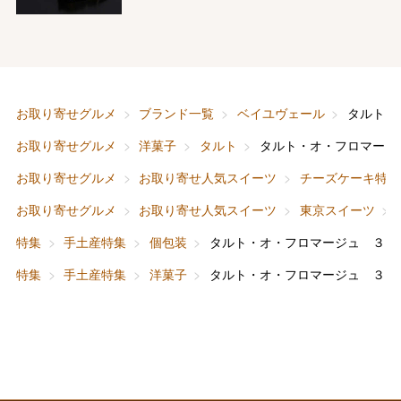
バレンタインチョコレート
フード＆スイーツ
ホワイトデー
大丸・松坂屋のギフト
ビューティー
母の日
お取り寄せグルメ
ブランド一覧
ベイユヴェール
タルト・
ファッション
出産内祝い
お取り寄せグルメ
洋菓子
タルト
タルト・オ・フロマージ
父の日
お取り寄せグルメ
お取り寄せ人気スイーツ
チーズケーキ特集
ホーム＆インテリア
結婚内祝い
お中元
お取り寄せグルメ
お取り寄せ人気スイーツ
東京スイーツ
ベビー＆キッズ
お香典返し
特集
手土産特集
個包装
タルト・オ・フロマージュ ３Ｐ
敬老の日
特集
手土産特集
洋菓子
タルト・オ・フロマージュ ３Ｐ
快気祝い
お歳暮
入学内祝い
おせち料理
クリスマスケーキ