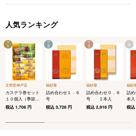
人気ランキング
4
1
2
3
文明堂神戸店
福砂屋
福砂屋
福砂
カステラ巻セット
詰め合わせ１．６
詰め合わせ０．６
詰め
１０個入（季節限
号
号 ２本入
本入
定オレンジカステ
税込
1,706
円
税込
3,726
円
税込
2,916
円
税
ラ入）