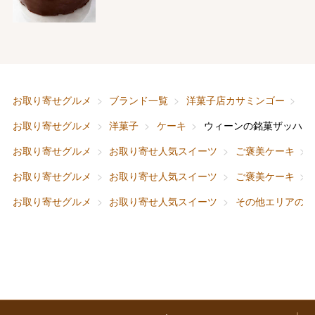
バレンタインチョコレート
フード＆スイーツ
ホワイトデー
大丸・松坂屋のギフト
ビューティー
母の日
ファッション
出産内祝い
お取り寄せグルメ
ブランド一覧
洋菓子店カサミンゴー
ウ
父の日
お取り寄せグルメ
洋菓子
ケーキ
ウィーンの銘菓ザッハト
ホーム＆インテリア
結婚内祝い
お中元
お取り寄せグルメ
お取り寄せ人気スイーツ
ご褒美ケーキ
ベビー＆キッズ
お香典返し
お取り寄せグルメ
お取り寄せ人気スイーツ
ご褒美ケーキ
敬老の日
お取り寄せグルメ
お取り寄せ人気スイーツ
その他エリアのス
快気祝い
お歳暮
入学内祝い
おせち料理
クリスマスケーキ