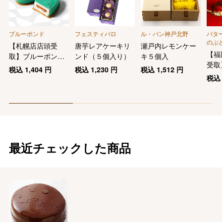
ブルーポンド
フェスティバロ
ル・パン神戸北野
バター
のぶ
【札幌店店頭受
唐芋レアケーキリ
瀬戸内レモンケー
【福
取】ブルーポン
ンド（５個入り）
キ５個入
受取
ド・キャラメルフ
税込
1,404
円
税込
1,230
円
税込
1,512
円
取＞
ロマージュ
税
バタ
ーズ
最近チェックした商品