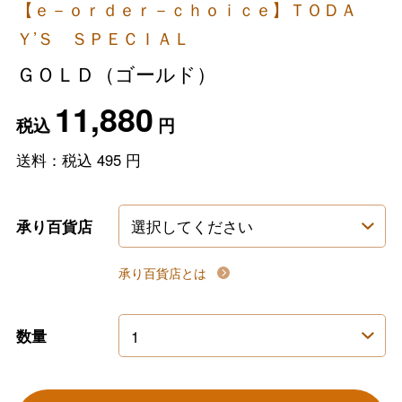
【ｅ－ｏｒｄｅｒ－ｃｈｏｉｃｅ】ＴＯＤＡ
Ｙ’Ｓ ＳＰＥＣＩＡＬ
ＧＯＬＤ（ゴールド）
11,880
税込
円
送料：税込
495
円
承り百貨店
承り百貨店とは
数量