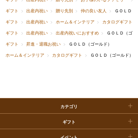
ファッション
出産内祝い
ギフト
出産内祝い
贈り先別
仲の良い友人
ＧＯＬＤ（
父の日
ギフト
出産内祝い
ホーム＆インテリア
カタログギフト
ホーム＆インテリア
結婚内祝い
お中元
ギフト
出産内祝い
出産内祝いにおすすめ
ＧＯＬＤ（ゴー
ベビー＆キッズ
お香典返し
ギフト
昇進・退職お祝い
ＧＯＬＤ（ゴールド）
敬老の日
ホーム＆インテリア
カタログギフト
ＧＯＬＤ（ゴールド）
快気祝い
お歳暮
入学内祝い
おせち料理
クリスマスケーキ
カテゴリ
福袋
ギフト
イベント