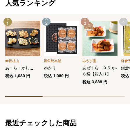
人気ランキング
4
1
2
3
赤坂柿山
坂角総本舖
みやび堂
鎌倉
あ・ら・かしこ
ゆかり
あぜくら ９５ｇ×
鎌倉
６袋【箱入り】
税込
1,080
円
税込
1,080
円
税
税込
3,888
円
最近チェックした商品