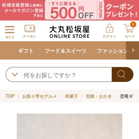
0
クーポン
ログイン
カート
ガイド
ギフト
フード＆スイーツ
ファッション
TOP
お取り寄せグルメ
和菓子
煎餅・おかき
恐竜ギフ