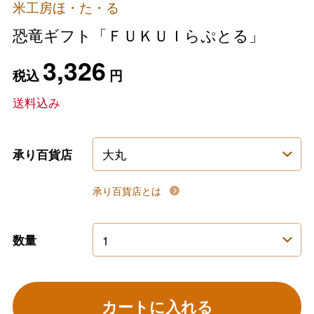
米工房ほ・た・る
恐竜ギフト「ＦＵＫＵＩらぷとる」
3,326
税込
円
送料込み
承り百貨店
承り百貨店とは
数量
カートに入れる