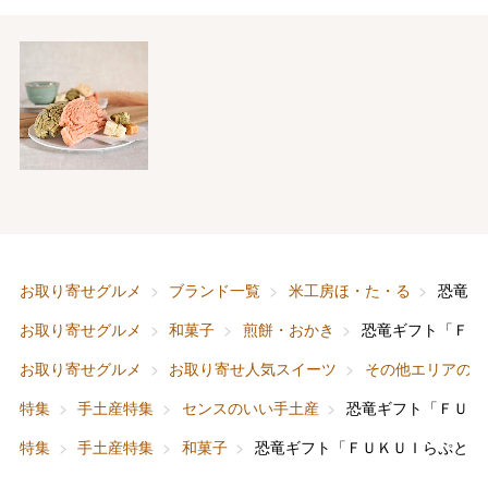
バレンタインチョコレート
フード＆スイーツ
ホワイトデー
大丸・松坂屋のギフト
ビューティー
母の日
ファッション
出産内祝い
お取り寄せグルメ
ブランド一覧
米工房ほ・た・る
恐竜ギ
父の日
お取り寄せグルメ
和菓子
煎餅・おかき
恐竜ギフト「ＦＵ
ホーム＆インテリア
結婚内祝い
お中元
お取り寄せグルメ
お取り寄せ人気スイーツ
その他エリアのス
ベビー＆キッズ
お香典返し
特集
手土産特集
センスのいい手土産
恐竜ギフト「ＦＵＫ
敬老の日
特集
手土産特集
和菓子
恐竜ギフト「ＦＵＫＵＩらぷとる
快気祝い
お歳暮