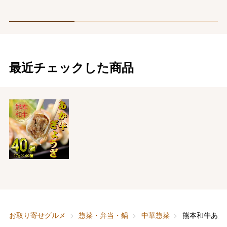
最近チェックした商品
バレンタインチョコレート
フード＆スイーツ
ホワイトデー
大丸・松坂屋のギフト
ビューティー
母の日
ファッション
出産内祝い
父の日
ホーム＆インテリア
結婚内祝い
お中元
お取り寄せグルメ
惣菜・弁当・鍋
中華惣菜
熊本和牛あか