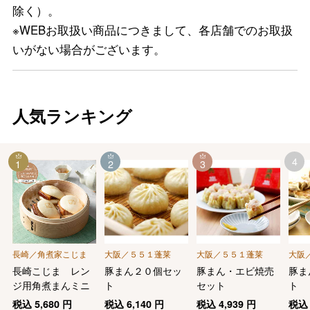
除く）。
※WEBお取扱い商品につきまして、各店舗でのお取扱
いがない場合がございます。
人気ランキング
4
1
2
3
長崎／角煮家こじま
大阪／５５１蓬莱
大阪／５５１蓬莱
大阪
長崎こじま レン
豚まん２０個セッ
豚まん・エビ焼売
豚ま
ジ用角煮まんミニ
ト
セット
ト
税込
5,680
円
税込
6,140
円
税込
4,939
円
税