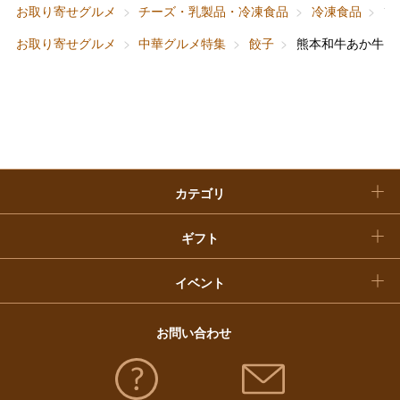
ベビー＆キッズ
お香典返し
お取り寄せグルメ
チーズ・乳製品・冷凍食品
冷凍食品
熊
敬老の日
お取り寄せグルメ
中華グルメ特集
餃子
熊本和牛あか牛ぎ
快気祝い
お歳暮
入学内祝い
おせち料理
クリスマスケーキ
カテゴリ
福袋
ギフト
イベント
お問い合わせ