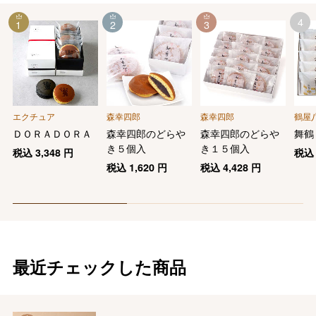
4
1
2
3
エクチュア
森幸四郎
森幸四郎
鶴屋
ＤＯＲＡＤＯＲＡ
森幸四郎のどらや
森幸四郎のどらや
舞鶴
き５個入
き１５個入
税込
3,348
円
税
税込
1,620
円
税込
4,428
円
最近チェックした商品