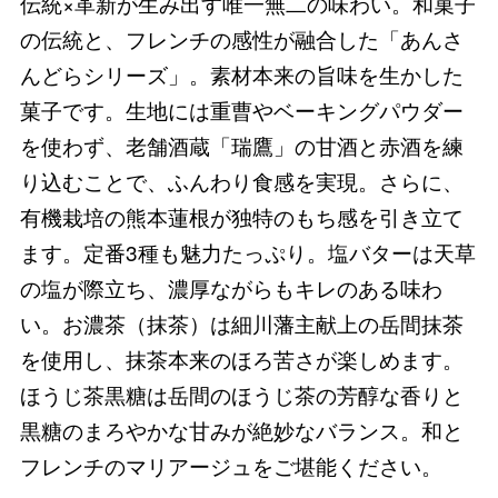
伝統×革新が生み出す唯一無二の味わい。和菓子
の伝統と、フレンチの感性が融合した「あんさ
んどらシリーズ」。素材本来の旨味を生かした
菓子です。生地には重曹やベーキングパウダー
を使わず、老舗酒蔵「瑞鷹」の甘酒と赤酒を練
り込むことで、ふんわり食感を実現。さらに、
有機栽培の熊本蓮根が独特のもち感を引き立て
ます。定番3種も魅力たっぷり。塩バターは天草
の塩が際立ち、濃厚ながらもキレのある味わ
い。お濃茶（抹茶）は細川藩主献上の岳間抹茶
を使用し、抹茶本来のほろ苦さが楽しめます。
ほうじ茶黒糖は岳間のほうじ茶の芳醇な香りと
黒糖のまろやかな甘みが絶妙なバランス。和と
フレンチのマリアージュをご堪能ください。