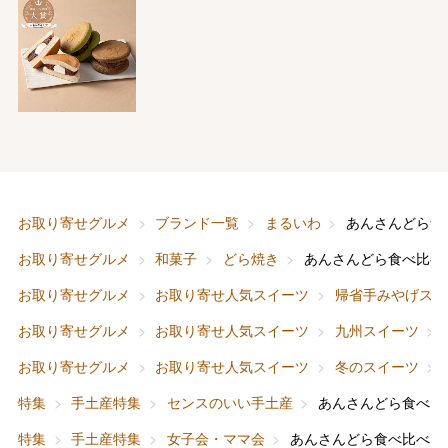
バレンタインチョコレート
お取り寄せグルメ
ブランド一覧
まるいわ
あんさんどら食
フード＆スイーツ
ホワイトデー
お取り寄せグルメ
和菓子
どら焼き
あんさんどら食べ比べ
大丸・松坂屋のギフト
ビューティー
母の日
お取り寄せグルメ
お取り寄せ人気スイーツ
帰省手みやげスイ
ファッション
出産内祝い
お取り寄せグルメ
お取り寄せ人気スイーツ
九州スイーツ
父の日
お取り寄せグルメ
お取り寄せ人気スイーツ
冬のスイーツ
ホーム＆インテリア
結婚内祝い
お中元
特集
手土産特集
センスのいい手土産
あんさんどら食べ比
ベビー＆キッズ
お香典返し
特集
手土産特集
女子会・ママ会
あんさんどら食べ比べ３
敬老の日