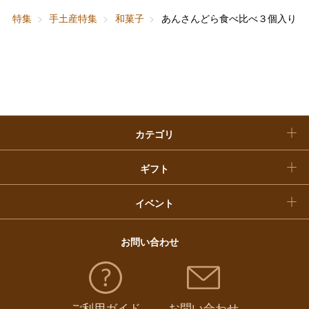
特集
手土産特集
和菓子
あんさんどら食べ比べ３個入り（
快気祝い
お歳暮
入学内祝い
おせち料理
クリスマスケーキ
カテゴリ
福袋
ギフト
イベント
お問い合わせ
ご利用ガイド
お問い合わせ