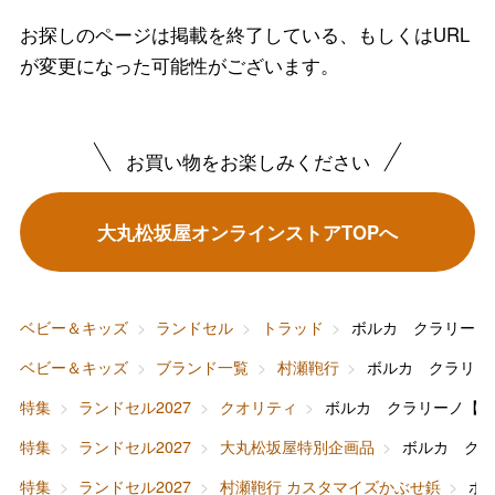
お探しのページは掲載を終了している、もしくはURL
が変更になった可能性がございます。
お買い物をお楽しみください
バレンタインチョコレート
フード＆スイーツ
大丸松坂屋オンラインストアTOPへ
ホワイトデー
大丸・松坂屋のギフト
ビューティー
母の日
ファッション
出産内祝い
ベビー＆キッズ
ランドセル
トラッド
ボルカ クラリーノ
父の日
ベビー＆キッズ
ブランド一覧
村瀬鞄行
ボルカ クラリー
ホーム＆インテリア
結婚内祝い
お中元
特集
ランドセル2027
クオリティ
ボルカ クラリーノ【
ベビー＆キッズ
お香典返し
特集
ランドセル2027
大丸松坂屋特別企画品
ボルカ ク
敬老の日
特集
ランドセル2027
村瀬鞄行 カスタマイズかぶせ鋲
ボ
快気祝い