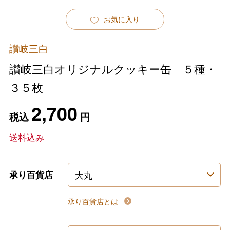
お気に入り
讃岐三白
讃岐三白オリジナルクッキー缶 ５種・
３５枚
2,700
税込
円
送料込み
承り百貨店
承り百貨店とは