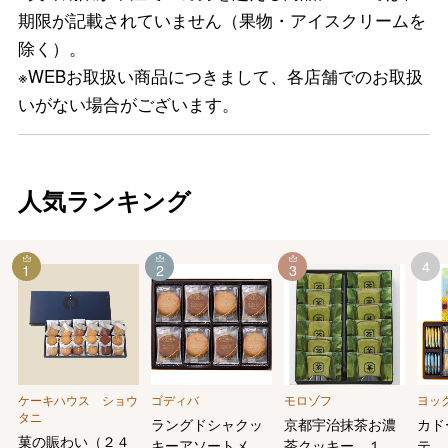
期限が記載されていません（果物・アイスクリームを
除く）。
※WEBお取扱い商品につきまして、各店舗でのお取扱
いがない場合がございます。
人気ランキング
4
1
2
3
ケーキハウス ショウ
ゴディバ
モロゾフ
ヨッ
タニ
ラングドシャクッ
京都宇治抹茶お濃
カド
菓の賑わい（２４
キーアソートメン
茶クッキー １２
テ