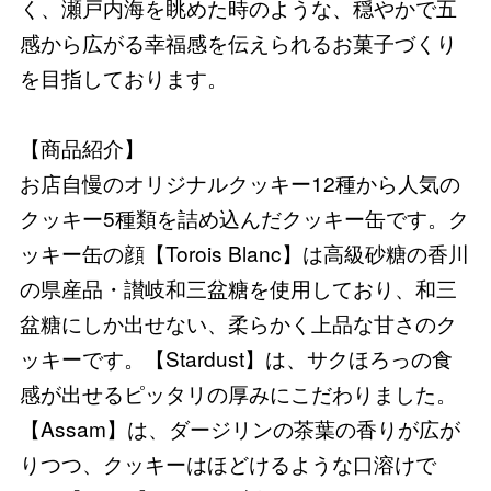
く、瀬戸内海を眺めた時のような、穏やかで五
感から広がる幸福感を伝えられるお菓子づくり
を目指しております。
【商品紹介】
お店自慢のオリジナルクッキー12種から人気の
クッキー5種類を詰め込んだクッキー缶です。ク
ッキー缶の顔【Torois Blanc】は高級砂糖の香川
の県産品・讃岐和三盆糖を使用しており、和三
盆糖にしか出せない、柔らかく上品な甘さのク
ッキーです。【Stardust】は、サクほろっの食
感が出せるピッタリの厚みにこだわりました。
【Assam】は、ダージリンの茶葉の香りが広が
りつつ、クッキーはほどけるような口溶けで