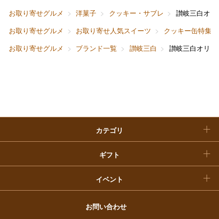
ホーム＆インテリア
結婚内祝い
お中元
お取り寄せグルメ
洋菓子
クッキー・サブレ
讃岐三白オリ
ベビー＆キッズ
お香典返し
お取り寄せグルメ
お取り寄せ人気スイーツ
クッキー缶特集
敬老の日
お取り寄せグルメ
ブランド一覧
讃岐三白
讃岐三白オリジ
快気祝い
お歳暮
入学内祝い
おせち料理
クリスマスケーキ
カテゴリ
福袋
ギフト
イベント
お問い合わせ