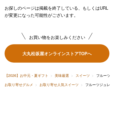
お探しのページは掲載を終了している、もしくはURL
バレンタインチョコレート
が変更になった可能性がございます。
フード＆スイーツ
ホワイトデー
大丸・松坂屋のギフト
ビューティー
お買い物をお楽しみください
母の日
ファッション
出産内祝い
父の日
大丸松坂屋オンラインストアTOPへ
ホーム＆インテリア
結婚内祝い
お中元
ベビー＆キッズ
お香典返し
【2026】お中元・夏ギフト
美味厳選
スイーツ
フルーツ
敬老の日
お取り寄せグルメ
お取り寄せ人気スイーツ
フルーツジュレ 
快気祝い
お歳暮
入学内祝い
おせち料理