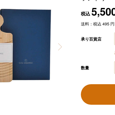
5,50
税込
送料：税込
495
円
承り百貨店
数量