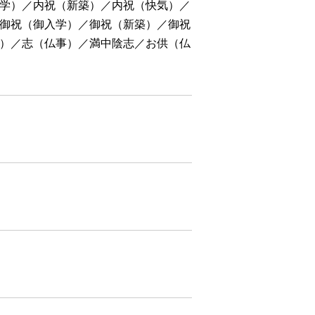
学）／内祝（新築）／内祝（快気）／
御祝（御入学）／御祝（新築）／御祝
）／志（仏事）／満中陰志／お供（仏