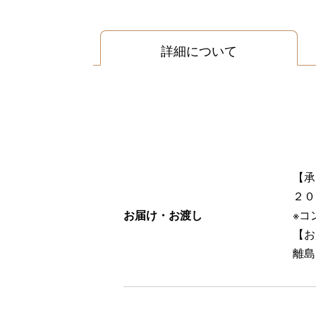
詳細について
【承
２０
お届け・お渡し
※コ
【お
離島