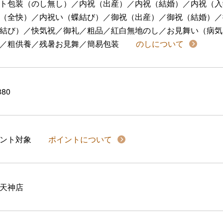
ト包装（のし無し）／内祝（出産）／内祝（結婚）／内祝（入
（全快）／内祝い（蝶結び）／御祝（出産）／御祝（結婚）／
結び）／快気祝／御礼／粗品／紅白無地のし／お見舞い（病気
／粗供養／残暑お見舞／簡易包装
のしについて
380
イント対象
ポイントについて
天神店