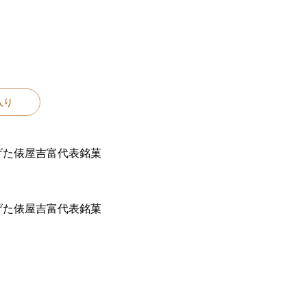
入り
げた俵屋吉富代表銘菓
げた俵屋吉富代表銘菓