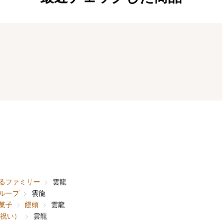
るファミリー
雲龍
ループ
雲龍
菓子
饅頭
雲龍
内祝い）
雲龍