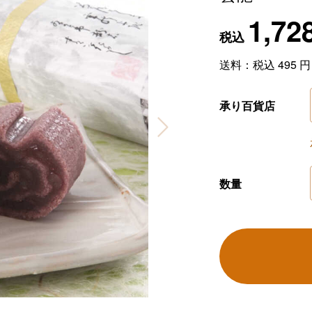
1,72
税込
送料：税込
495
円
承り百貨店
数量