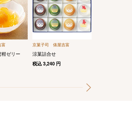
吉富
京菓子司 俵屋吉富
京菓子司 俵屋吉
蜜柑ゼリー
涼菓詰合せ
わらび餅詰合せ
税込
3,240
円
税込
3,240
円