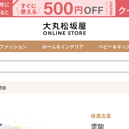
カ
ファッション
ホーム＆インテリア
ベビー＆キッ
雲龍
俵屋吉富
雲龍