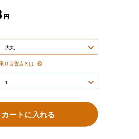
8
円
承り百貨店とは
カートに入れる