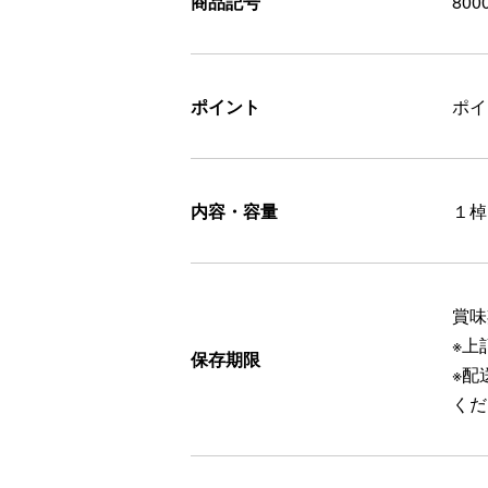
商品記号
800
ポイント
ポ
内容・容量
１棹
賞味
※上
保存期限
※配
くだ