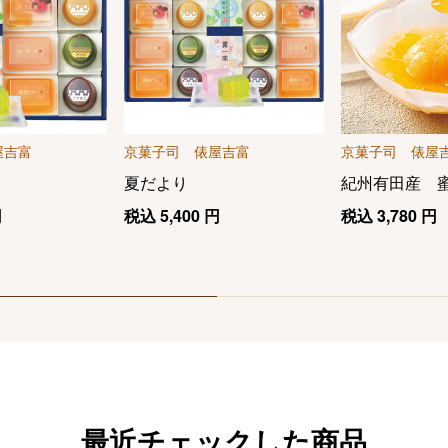
屋吉富
京菓子司 俵屋吉富
京菓子司 俵屋
夏だより
紀州有田産 
円
税込
5,400
円
税込
3,780
円
最近チェックした商品