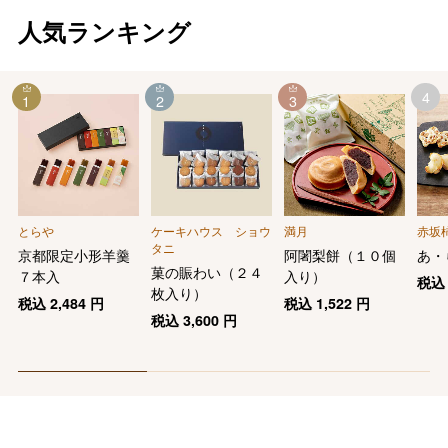
人気ランキング
4
1
2
3
とらや
ケーキハウス ショウ
満月
赤坂
タニ
京都限定小形羊羹
阿闍梨餅（１０個
あ・
菓の賑わい（２４
７本入
入り）
税
枚入り）
税込
2,484
円
税込
1,522
円
税込
3,600
円