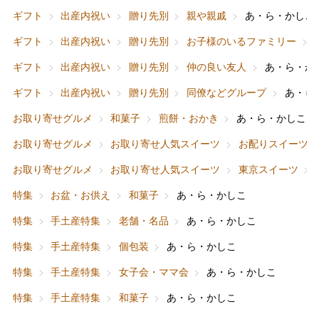
ギフト
出産内祝い
贈り先別
親や親戚
あ・ら・かしこ
ギフト
出産内祝い
贈り先別
お子様のいるファミリー
ギフト
出産内祝い
贈り先別
仲の良い友人
あ・ら・か
ギフト
出産内祝い
贈り先別
同僚などグループ
あ・ら
バレンタインチョコレート
お取り寄せグルメ
和菓子
煎餅・おかき
あ・ら・かしこ
フード＆スイーツ
ホワイトデー
お取り寄せグルメ
お取り寄せ人気スイーツ
お配りスイーツ
大丸・松坂屋のギフト
ビューティー
母の日
お取り寄せグルメ
お取り寄せ人気スイーツ
東京スイーツ
ファッション
出産内祝い
特集
お盆・お供え
和菓子
あ・ら・かしこ
父の日
特集
手土産特集
老舗・名品
あ・ら・かしこ
ホーム＆インテリア
結婚内祝い
お中元
特集
手土産特集
個包装
あ・ら・かしこ
ベビー＆キッズ
お香典返し
特集
手土産特集
女子会・ママ会
あ・ら・かしこ
敬老の日
特集
手土産特集
和菓子
あ・ら・かしこ
快気祝い
お歳暮