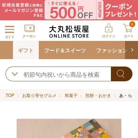
0
クーポン
ログイン
カート
ガイド
ギフト
フード＆スイーツ
ファッション
TOP
お取り寄せグルメ
和菓子
煎餅・おかき
あ・ら・